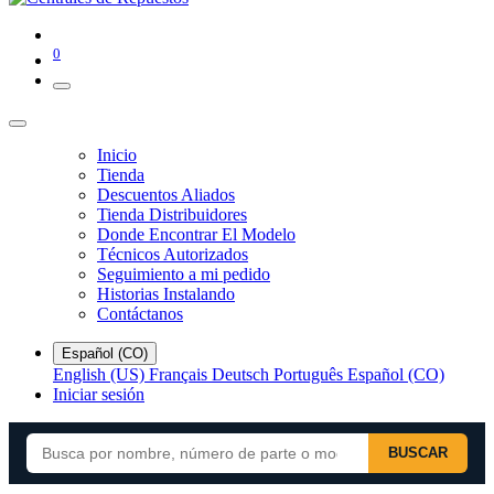
0
Inicio
Tienda
Descuentos Aliados
Tienda Distribuidores
Donde Encontrar El Modelo
Técnicos Autorizados
Seguimiento a mi pedido
Historias Instalando
Contáctanos
Español (CO)
English (US)
Français
Deutsch
Português
Español (CO)
Iniciar sesión
BUSCAR