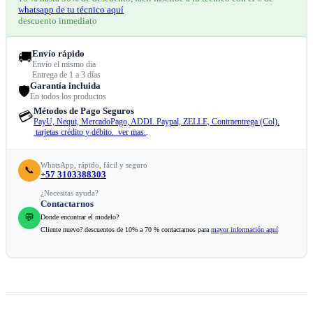
whatsapp de tu técnico aquí
descuento inmediato
Envío rápido
🚚
Envío el mismo dia
Entrega de 1 a 3 días
Garantía incluida
🛡️
En todos los productos
Métodos de Pago Seguros
💳
PayU, Nequi, MercadoPago, ADDI. Paypal, ZELLE, Contraentrega (Col).
tarjetas crédito y débito. ver mas.
.
WhatsApp, rápido, fácil y seguro
📞
+57 3103388303
¿Necesitas ayuda?
Contactarnos
💬
Donde encontrar el modelo?
Cliente nuevo? descuentos de 10% a 70 % contactamos para
mayor información aquí