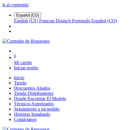
Ir al contenido
Español (CO)
English (US)
Français
Deutsch
Português
Español (CO)
0
Mi carrito
Iniciar sesión
Inicio
Tienda
Descuentos Aliados
Tienda Distribuidores
Donde Encontrar El Modelo
Técnicos Autorizados
Seguimiento a mi pedido
Historias Instalando
Contáctanos