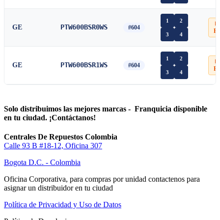
1
2
📄
PTW600BSR0WS
GE
#604
P
3
4
1
2
📄
PTW600BSR1WS
GE
#604
P
3
4
Solo distribuimos las mejores marcas - Franquicia disponible
en tu ciudad. ¡Contáctanos!
Centrales De Repuestos Colombia
Calle 93 B #18-12, Oficina 307
Bogota D.C. - Colombia
Oficina Corporativa, para compras por unidad contactenos para
asignar un distribuidor en tu ciudad
Política de Privacidad y Uso de Datos