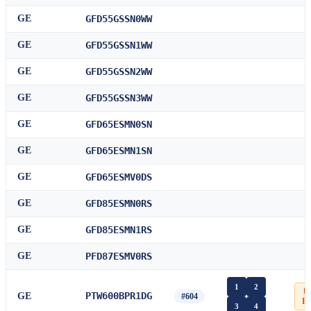
GE
GFD55GSSN0WW
GE
GFD55GSSN1WW
GE
GFD55GSSN2WW
GE
GFD55GSSN3WW
GE
GFD65ESMN0SN
GE
GFD65ESMN1SN
GE
GFD65ESMV0DS
GE
GFD85ESMN0RS
GE
GFD85ESMN1RS
GE
PFD87ESMV0RS
1
2
📄
PTW600BPR1DG
GE
#604
P
3
4