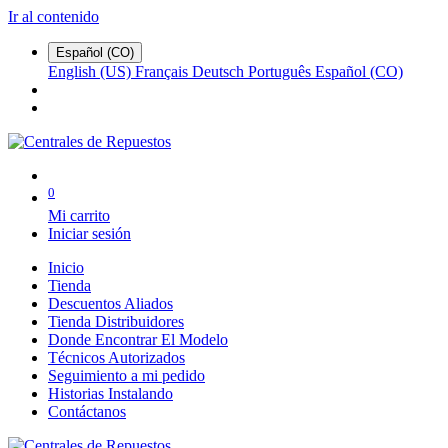
Ir al contenido
Español (CO)
English (US)
Français
Deutsch
Português
Español (CO)
0
Mi carrito
Iniciar sesión
Inicio
Tienda
Descuentos Aliados
Tienda Distribuidores
Donde Encontrar El Modelo
Técnicos Autorizados
Seguimiento a mi pedido
Historias Instalando
Contáctanos