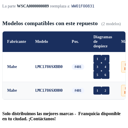
WW01F00831
La parte
WSCA0000000089
reemplaza a:
Modelos compatibles con este repuesto
(2 modelos)
Diagramas
Fabricante
Modelo
Pos.
de
Man
despiece
1
2
📄
LMC1786SXBB0
Mabe
#401
3
4
P
5
6
📄
LMC1786SXHH0
Mabe
#401
1
2
P
Solo distribuimos las mejores marcas - Franquicia disponible
en tu ciudad. ¡Contáctanos!