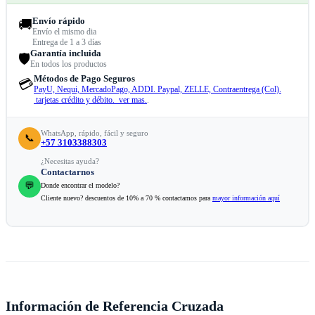
Envío rápido
🚚
Envío el mismo dia
Entrega de 1 a 3 días
Garantía incluida
🛡️
En todos los productos
Métodos de Pago Seguros
💳
PayU, Nequi, MercadoPago, ADDI. Paypal, ZELLE, Contraentrega (Col).
tarjetas crédito y débito. ver mas.
.
WhatsApp, rápido, fácil y seguro
📞
+57 3103388303
¿Necesitas ayuda?
Contactarnos
💬
Donde encontrar el modelo?
Cliente nuevo? descuentos de 10% a 70 % contactamos para
mayor información aquí
Información de Referencia Cruzada