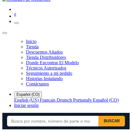
0
Inicio
Tienda
Descuentos Aliados
Tienda Distribuidores
Donde Encontrar El Modelo
Técnicos Autorizados
Seguimiento a mi pedido
Historias Instalando
Contáctanos
Español (CO)
English (US)
Français
Deutsch
Português
Español (CO)
Iniciar sesión
BUSCAR