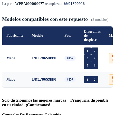
WW01F00916
La parte
WPBA0000000077
reemplaza a:
Modelos compatibles con este repuesto
(2 modelos)
Diagramas
Fabricante
Modelo
Pos.
de
Man
despiece
1
2
📄
LMC1786SXBB0
Mabe
#157
3
4
P
5
6
📄
LMC1786SXHH0
Mabe
#157
1
2
P
Solo distribuimos las mejores marcas - Franquicia disponible
en tu ciudad. ¡Contáctanos!
Centrales De Repuestos Colombia