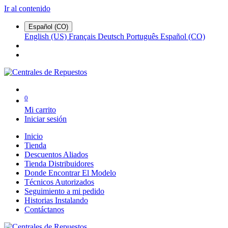
Ir al contenido
Español (CO)
English (US)
Français
Deutsch
Português
Español (CO)
0
Mi carrito
Iniciar sesión
Inicio
Tienda
Descuentos Aliados
Tienda Distribuidores
Donde Encontrar El Modelo
Técnicos Autorizados
Seguimiento a mi pedido
Historias Instalando
Contáctanos