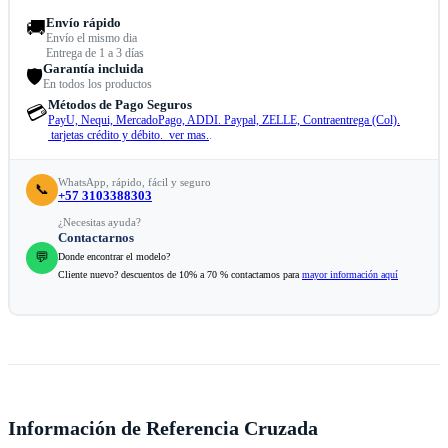
Envío rápido
🚚
Envío el mismo dia
Entrega de 1 a 3 días
Garantía incluida
🛡️
En todos los productos
Métodos de Pago Seguros
💳
PayU, Nequi, MercadoPago, ADDI. Paypal, ZELLE, Contraentrega (Col).
tarjetas crédito y débito. ver mas.
.
WhatsApp, rápido, fácil y seguro
📞
+57 3103388303
¿Necesitas ayuda?
Contactarnos
💬
Donde encontrar el modelo?
Cliente nuevo? descuentos de 10% a 70 % contactamos para
mayor información aquí
Información de Referencia Cruzada