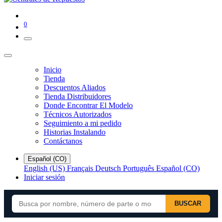
0
Inicio
Tienda
Descuentos Aliados
Tienda Distribuidores
Donde Encontrar El Modelo
Técnicos Autorizados
Seguimiento a mi pedido
Historias Instalando
Contáctanos
Español (CO)
English (US)
Français
Deutsch
Português
Español (CO)
Iniciar sesión
BUSCAR