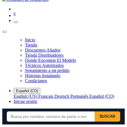
0
Inicio
Tienda
Descuentos Aliados
Tienda Distribuidores
Donde Encontrar El Modelo
Técnicos Autorizados
Seguimiento a mi pedido
Historias Instalando
Contáctanos
Español (CO)
English (US)
Français
Deutsch
Português
Español (CO)
Iniciar sesión
BUSCAR