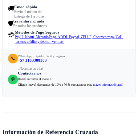
Envío rápido
🚚
Envío el mismo dia
Entrega de 1 a 3 días
Garantía incluida
🛡️
En todos los productos
Métodos de Pago Seguros
💳
PayU, Nequi, MercadoPago, ADDI. Paypal, ZELLE, Contraentrega (Col).
tarjetas crédito y débito. ver mas.
.
WhatsApp, rápido, fácil y seguro
📞
+57 3103388303
¿Necesitas ayuda?
Contactarnos
💬
Donde encontrar el modelo?
Cliente nuevo? descuentos de 10% a 70 % contactamos para
mayor información aquí
Información de Referencia Cruzada