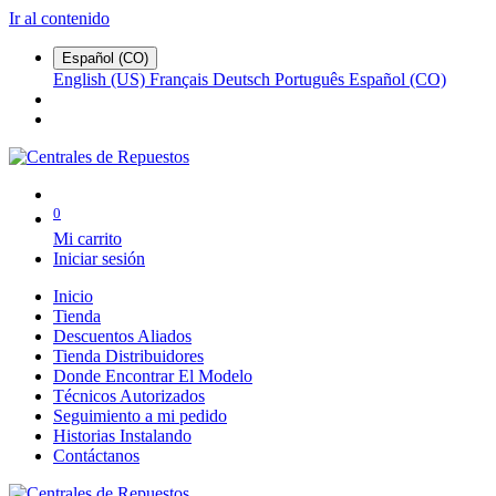
Ir al contenido
Español (CO)
English (US)
Français
Deutsch
Português
Español (CO)
0
Mi carrito
Iniciar sesión
Inicio
Tienda
Descuentos Aliados
Tienda Distribuidores
Donde Encontrar El Modelo
Técnicos Autorizados
Seguimiento a mi pedido
Historias Instalando
Contáctanos