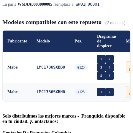
WW01F00801
La parte
WMAA0003000005
reemplaza a:
Modelos compatibles con este repuesto
(2 modelos)
Diagramas
Fabricante
Modelo
Pos.
de
Man
despiece
1
2
📄
LMC1786SXBB0
Mabe
#125
3
4
P
5
6
📄
LMC1786SXHH0
Mabe
#125
1
2
P
Solo distribuimos las mejores marcas - Franquicia disponible
en tu ciudad. ¡Contáctanos!
Centrales De Repuestos Colombia