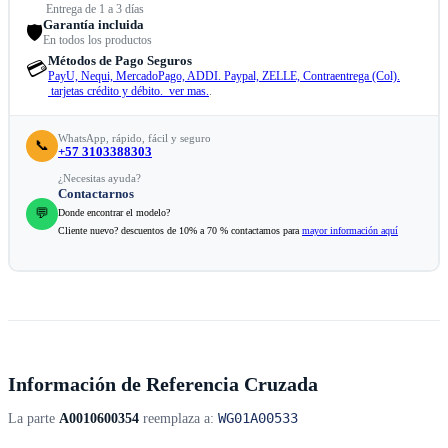
Entrega de 1 a 3 días
Garantía incluida
🛡️
En todos los productos
Métodos de Pago Seguros
💳
PayU, Nequi, MercadoPago, ADDI. Paypal, ZELLE, Contraentrega (Col).
tarjetas crédito y débito. ver mas.
.
WhatsApp, rápido, fácil y seguro
📞
+57 3103388303
¿Necesitas ayuda?
Contactarnos
💬
Donde encontrar el modelo?
Cliente nuevo? descuentos de 10% a 70 % contactamos para
mayor información aquí
Información de Referencia Cruzada
WG01A00533
La parte
A0010600354
reemplaza a: