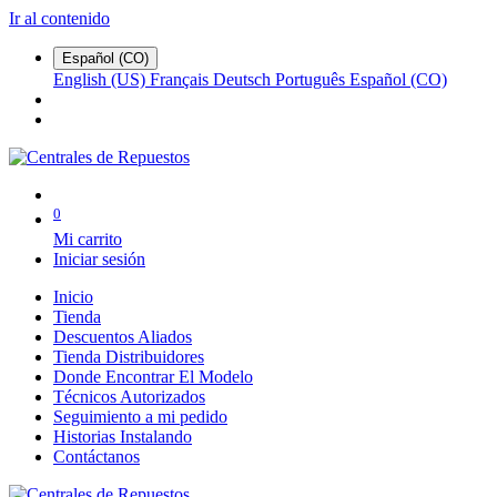
Ir al contenido
Español (CO)
English (US)
Français
Deutsch
Português
Español (CO)
0
Mi carrito
Iniciar sesión
Inicio
Tienda
Descuentos Aliados
Tienda Distribuidores
Donde Encontrar El Modelo
Técnicos Autorizados
Seguimiento a mi pedido
Historias Instalando
Contáctanos