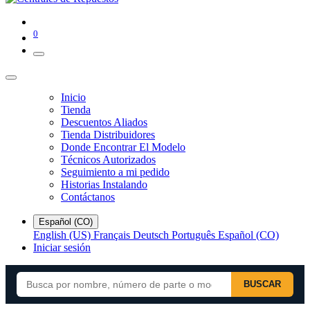
0
Inicio
Tienda
Descuentos Aliados
Tienda Distribuidores
Donde Encontrar El Modelo
Técnicos Autorizados
Seguimiento a mi pedido
Historias Instalando
Contáctanos
Español (CO)
English (US)
Français
Deutsch
Português
Español (CO)
Iniciar sesión
BUSCAR