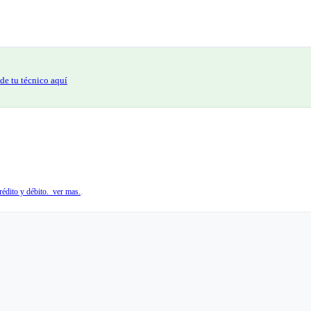
de tu técnico aquí
édito y débito. ver mas.
.