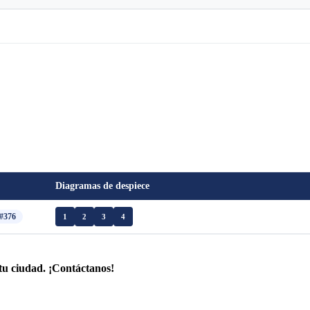
Diagramas de despiece
#376
1
2
3
4
tu ciudad. ¡Contáctanos!