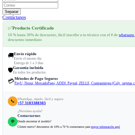
Separar
Contáctanos
✅
Producto Certificado
10 % hasta 30% de descuento, fácil inscribe a tu técnico con el # de
whatsapp 
descuento inmediato
Envío rápido
🚚
Envío el mismo dia
Entrega de 1 a 3 días
Garantía incluida
🛡️
En todos los productos
Métodos de Pago Seguros
💳
PayU, Nequi, MercadoPago, ADDI. Paypal, ZELLE, Contraentrega (Col). tarjetas cr
WhatsApp, rápido, fácil y seguro
📞
+57 3103388303
¿Necesitas ayuda?
Contactarnos
💬
Donde encontrar el modelo?
Cliente nuevo? descuentos de 10% a 70 % contactamos para
mayor información aquí