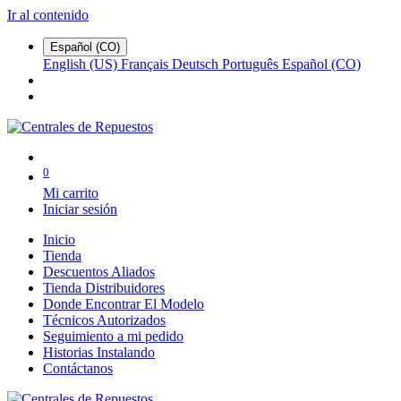
Ir al contenido
Español (CO)
English (US)
Français
Deutsch
Português
Español (CO)
0
Mi carrito
Iniciar sesión
Inicio
Tienda
Descuentos Aliados
Tienda Distribuidores
Donde Encontrar El Modelo
Técnicos Autorizados
Seguimiento a mi pedido
Historias Instalando
Contáctanos