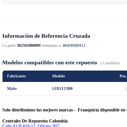
Información de Referencia Cruzada
WG04A00411
La parte
302502000009
reemplaza a:
Modelos compatibles con este repuesto
(1 modelos)
Fabricante
Modelo
Pos.
LED1133B0
Mabe
Solo distribuimos las mejores marcas - Franquicia disponible en 
Centrales De Repuestos Colombia
Calle 93 B #18-12, Oficina 307