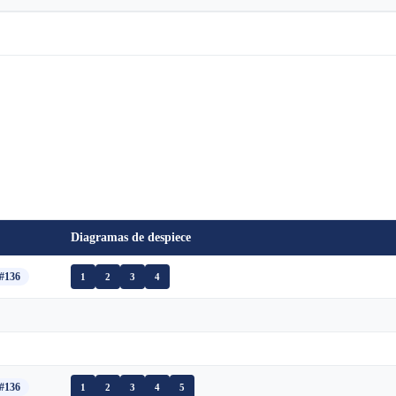
Diagramas de despiece
#136
1
2
3
4
#136
1
2
3
4
5