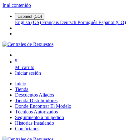
Ir al contenido
Español (CO)
English (US)
Français
Deutsch
Português
Español (CO)
0
Mi carrito
Iniciar sesión
Inicio
Tienda
Descuentos Aliados
Tienda Distribuidores
Donde Encontrar El Modelo
Técnicos Autorizados
Seguimiento a mi pedido
Historias Instalando
Contáctanos