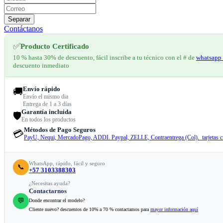
Separar
Contáctanos
✅
Producto Certificado
10 % hasta 30% de descuento, fácil inscribe a tu técnico con el # de
whatsapp 
descuento inmediato
Envío rápido
🚚
Envío el mismo dia
Entrega de 1 a 3 días
Garantía incluida
🛡️
En todos los productos
Métodos de Pago Seguros
💳
PayU, Nequi, MercadoPago, ADDI. Paypal, ZELLE, Contraentrega (Col). tarjetas cr
WhatsApp, rápido, fácil y seguro
📞
+57 3103388303
¿Necesitas ayuda?
Contactarnos
💬
Donde encontrar el modelo?
Cliente nuevo? descuentos de 10% a 70 % contactamos para
mayor información aquí