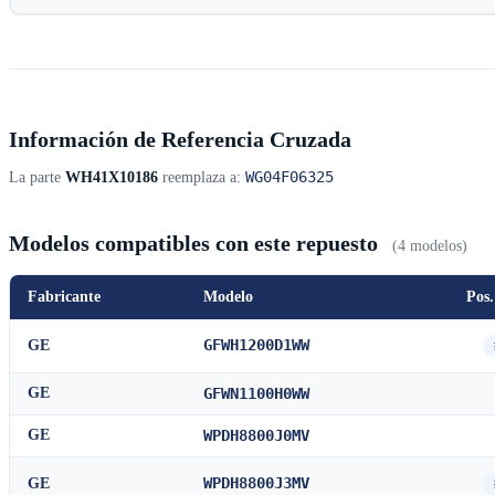
Información de Referencia Cruzada
WG04F06325
La parte
WH41X10186
reemplaza a:
Modelos compatibles con este repuesto
(4 modelos)
Fabricante
Modelo
Pos.
GFWH1200D1WW
GE
GE
GFWN1100H0WW
GE
WPDH8800J0MV
WPDH8800J3MV
GE