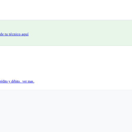
de tu técnico aquí
édito y débito. ver mas.
.