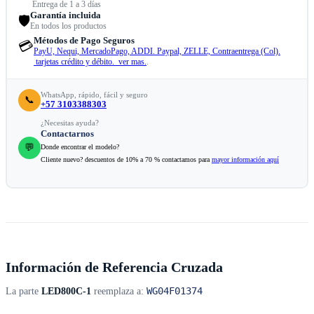
Entrega de 1 a 3 días
Garantía incluida
🛡️
En todos los productos
Métodos de Pago Seguros
💳
PayU, Nequi, MercadoPago, ADDI. Paypal, ZELLE, Contraentrega (Col).
tarjetas crédito y débito. ver mas.
.
WhatsApp, rápido, fácil y seguro
📞
+57 3103388303
¿Necesitas ayuda?
Contactarnos
💬
Donde encontrar el modelo?
Cliente nuevo? descuentos de 10% a 70 % contactamos para
mayor información aquí
Información de Referencia Cruzada
WG04F01374
La parte
LED800C-1
reemplaza a: