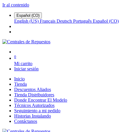
Ir al contenido
Español (CO)
English (US)
Français
Deutsch
Português
Español (CO)
0
Mi carrito
Iniciar sesión
Inicio
Tienda
Descuentos Aliados
Tienda Distribuidores
Donde Encontrar El Modelo
Técnicos Autorizados
Seguimiento a mi pedido
Historias Instalando
Contáctanos