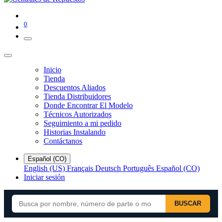
0
Inicio
Tienda
Descuentos Aliados
Tienda Distribuidores
Donde Encontrar El Modelo
Técnicos Autorizados
Seguimiento a mi pedido
Historias Instalando
Contáctanos
Español (CO)
English (US)
Français
Deutsch
Português
Español (CO)
Iniciar sesión
BUSCAR