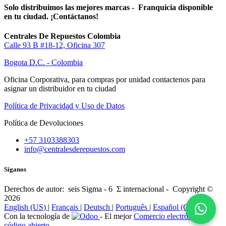
Solo distribuimos las mejores marcas - Franquicia disponible
en tu ciudad. ¡Contáctanos!
Centrales De Repuestos Colombia
Calle 93 B #18-12, Oficina 307
Bogota D.C. - Colombia
Oficina Corporativa, para compras por unidad contactenos para
asignar un distribuidor en tu ciudad
Política de Privacidad y Uso de Datos
Política de Devoluciones
+57 3103388303
info@centralesderepuestos.com
Síganos
Derechos de autor: seis Sigma - 6 Σ internacional - Copyright ©
2026
English (US)
|
Français
|
Deutsch
|
Português
|
Español (CO)
Con la tecnología de
- El mejor
Comercio electrónico de
código abierto