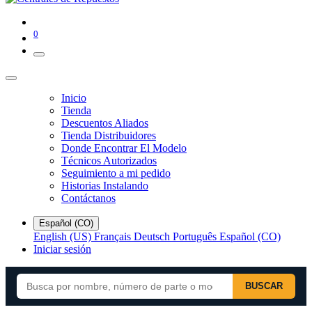
0
Inicio
Tienda
Descuentos Aliados
Tienda Distribuidores
Donde Encontrar El Modelo
Técnicos Autorizados
Seguimiento a mi pedido
Historias Instalando
Contáctanos
Español (CO)
English (US)
Français
Deutsch
Português
Español (CO)
Iniciar sesión
BUSCAR