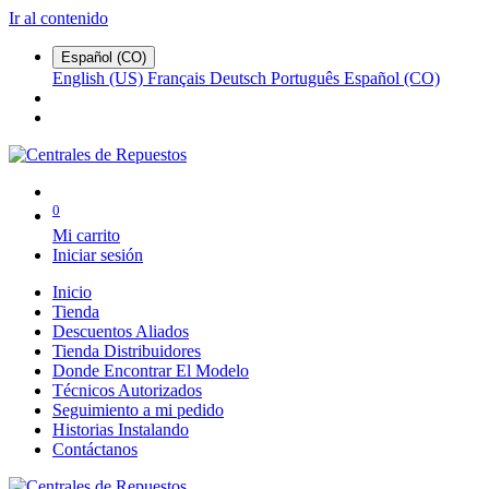
Ir al contenido
Español (CO)
English (US)
Français
Deutsch
Português
Español (CO)
0
Mi carrito
Iniciar sesión
Inicio
Tienda
Descuentos Aliados
Tienda Distribuidores
Donde Encontrar El Modelo
Técnicos Autorizados
Seguimiento a mi pedido
Historias Instalando
Contáctanos