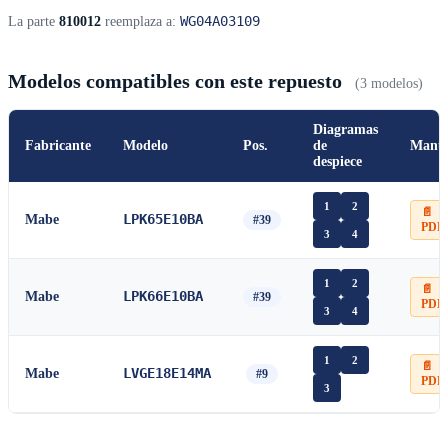
WG04A03109
La parte
810012
reemplaza a:
Modelos compatibles con este repuesto
(3 modelos)
Diagramas
Fabricante
Modelo
Pos.
de
Manu
despiece
1
2
📄
LPK65E10BA
Mabe
#39
PDF
3
4
1
2
📄
LPK66E10BA
Mabe
#39
PDF
3
4
1
2
📄
LVGE18E14MA
Mabe
#9
PDF
3