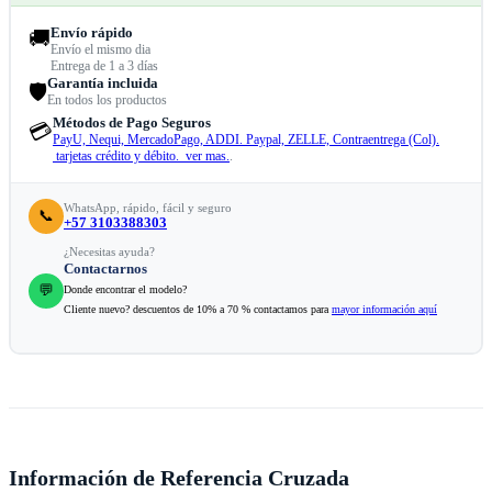
Envío rápido
🚚
Envío el mismo dia
Entrega de 1 a 3 días
Garantía incluida
🛡️
En todos los productos
Métodos de Pago Seguros
💳
PayU, Nequi, MercadoPago, ADDI. Paypal, ZELLE, Contraentrega (Col).
tarjetas crédito y débito. ver mas.
.
WhatsApp, rápido, fácil y seguro
📞
+57 3103388303
¿Necesitas ayuda?
Contactarnos
💬
Donde encontrar el modelo?
Cliente nuevo? descuentos de 10% a 70 % contactamos para
mayor información aquí
Información de Referencia Cruzada