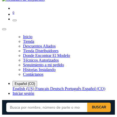
0
Inicio
Tienda
Descuentos Aliados
Tienda Distribuidores
Donde Encontrar El Modelo
Técnicos Autorizados
Seguimiento a mi pedido
Historias Instalando
Contáctanos
Español (CO)
English (US)
Français
Deutsch
Português
Español (CO)
Iniciar sesión
BUSCAR