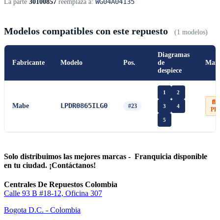
WG04A04135
La parte
30100857
reemplaza a:
Modelos compatibles con este repuesto
(1 modelos)
Diagramas
Fabricante
Modelo
Pos.
de
Man
despiece
1
2
📄
LPDR0865ILG0
Mabe
#23
3
4
PD
5
Solo distribuimos las mejores marcas - Franquicia disponible
en tu ciudad. ¡Contáctanos!
Centrales De Repuestos Colombia
Calle 93 B #18-12, Oficina 307
Bogota D.C. - Colombia