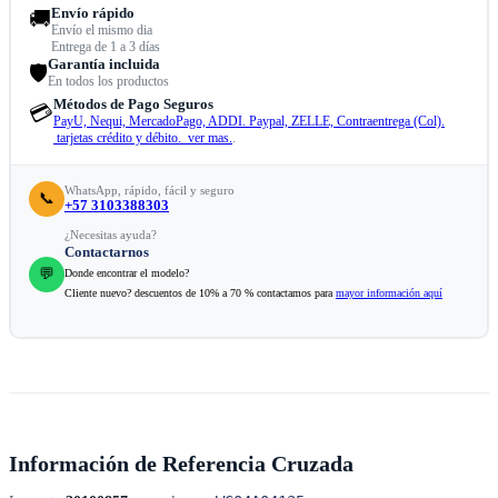
Envío rápido
🚚
Envío el mismo dia
Entrega de 1 a 3 días
Garantía incluida
🛡️
En todos los productos
Métodos de Pago Seguros
💳
PayU, Nequi, MercadoPago, ADDI. Paypal, ZELLE, Contraentrega (Col).
tarjetas crédito y débito. ver mas.
.
WhatsApp, rápido, fácil y seguro
📞
+57 3103388303
¿Necesitas ayuda?
Contactarnos
💬
Donde encontrar el modelo?
Cliente nuevo? descuentos de 10% a 70 % contactamos para
mayor información aquí
Información de Referencia Cruzada