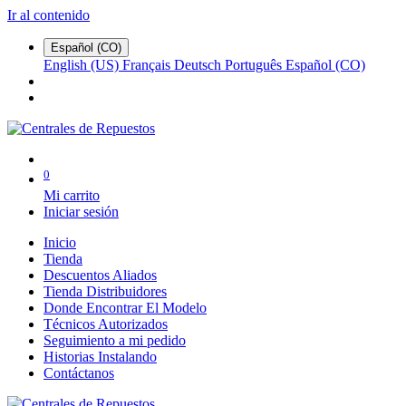
Ir al contenido
Español (CO)
English (US)
Français
Deutsch
Português
Español (CO)
0
Mi carrito
Iniciar sesión
Inicio
Tienda
Descuentos Aliados
Tienda Distribuidores
Donde Encontrar El Modelo
Técnicos Autorizados
Seguimiento a mi pedido
Historias Instalando
Contáctanos