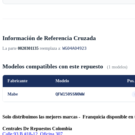
Información de Referencia Cruzada
WG04A04923
La parte
0020301135
reemplaza a:
Modelos compatibles con este repuesto
(1 modelos)
Fabricante
Modelo
Pos.
QFW150SSN0WW
Mabe
Solo distribuimos las mejores marcas - Franquicia disponible en 
Centrales De Repuestos Colombia
Calle 93 B #18-12, Oficina 307