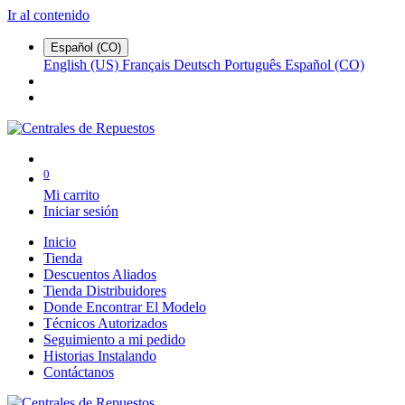
Ir al contenido
Español (CO)
English (US)
Français
Deutsch
Português
Español (CO)
0
Mi carrito
Iniciar sesión
Inicio
Tienda
Descuentos Aliados
Tienda Distribuidores
Donde Encontrar El Modelo
Técnicos Autorizados
Seguimiento a mi pedido
Historias Instalando
Contáctanos