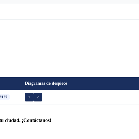
Diagramas de despiece
#125
1
2
tu ciudad. ¡Contáctanos!