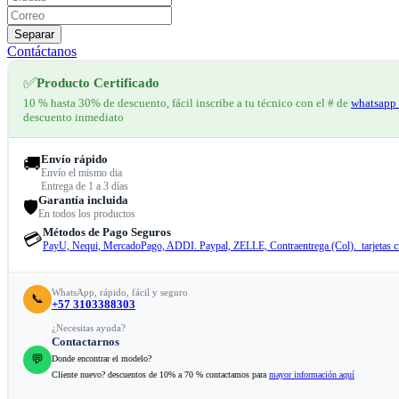
Separar
Contáctanos
✅
Producto Certificado
10 % hasta 30% de descuento, fácil inscribe a tu técnico con el # de
whatsapp 
descuento inmediato
Envío rápido
🚚
Envío el mismo dia
Entrega de 1 a 3 días
Garantía incluida
🛡️
En todos los productos
Métodos de Pago Seguros
💳
PayU, Nequi, MercadoPago, ADDI. Paypal, ZELLE, Contraentrega (Col). tarjetas cr
WhatsApp, rápido, fácil y seguro
📞
+57 3103388303
¿Necesitas ayuda?
Contactarnos
💬
Donde encontrar el modelo?
Cliente nuevo? descuentos de 10% a 70 % contactamos para
mayor información aquí