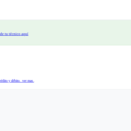
de tu técnico aquí
édito y débito. ver mas.
.