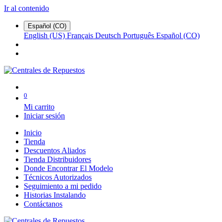
Ir al contenido
Español (CO)
English (US)
Français
Deutsch
Português
Español (CO)
0
Mi carrito
Iniciar sesión
Inicio
Tienda
Descuentos Aliados
Tienda Distribuidores
Donde Encontrar El Modelo
Técnicos Autorizados
Seguimiento a mi pedido
Historias Instalando
Contáctanos