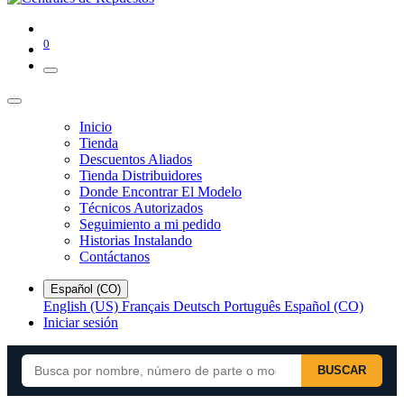
0
Inicio
Tienda
Descuentos Aliados
Tienda Distribuidores
Donde Encontrar El Modelo
Técnicos Autorizados
Seguimiento a mi pedido
Historias Instalando
Contáctanos
Español (CO)
English (US)
Français
Deutsch
Português
Español (CO)
Iniciar sesión
BUSCAR