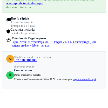
whatsapp de tu técnico aquí
descuento inmediato
Envío rápido
🚚
Envío el mismo dia
Entrega de 1 a 3 días
Garantía incluida
🛡️
En todos los productos
Métodos de Pago Seguros
💳
PayU, Nequi, MercadoPago, ADDI. Paypal, ZELLE, Contraentrega (Col).
tarjetas crédito y débito. ver mas.
.
WhatsApp, rápido, fácil y seguro
📞
+57 3103388303
¿Necesitas ayuda?
Contactarnos
💬
Donde encontrar el modelo?
Cliente nuevo? descuentos de 10% a 70 % contactamos para
mayor información aquí