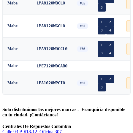

LMA8120WBCL0
Mabe
#55
P
3
1
2

LMA8120WGCL0
Mabe
#35
P
3
4
1
2

LMA9120WDGCL0
Mabe
#66
P
3
4
Mabe
LME7120WDGAB0
1
2

LPA1020WPCI0
Mabe
#35
P
3
Solo distribuimos las mejores marcas - Franquicia disponible
en tu ciudad. ¡Contáctanos!
Centrales De Repuestos Colombia
Calle 93 B #18-12, Oficina 307