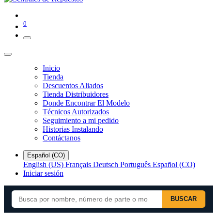
0
Inicio
Tienda
Descuentos Aliados
Tienda Distribuidores
Donde Encontrar El Modelo
Técnicos Autorizados
Seguimiento a mi pedido
Historias Instalando
Contáctanos
Español (CO)
English (US)
Français
Deutsch
Português
Español (CO)
Iniciar sesión
BUSCAR