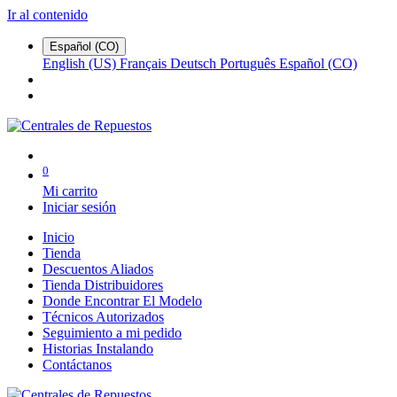
Ir al contenido
Español (CO)
English (US)
Français
Deutsch
Português
Español (CO)
0
Mi carrito
Iniciar sesión
Inicio
Tienda
Descuentos Aliados
Tienda Distribuidores
Donde Encontrar El Modelo
Técnicos Autorizados
Seguimiento a mi pedido
Historias Instalando
Contáctanos