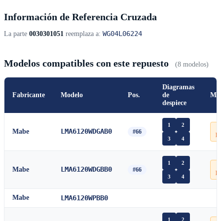
Información de Referencia Cruzada
WG04L06224
La parte
0030301051
reemplaza a:
Modelos compatibles con este repuesto
(8 modelos)
Diagramas
Fabricante
Modelo
Pos.
de
Ma
despiece
1
2

LMA6120WDGAB0
Mabe
#66
P
3
4
1
2

LMA6120WDGBB0
Mabe
#66
P
3
4
Mabe
LMA6120WPBB0
1
2