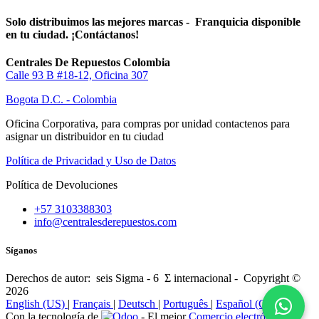
Solo distribuimos las mejores marcas - Franquicia disponible
en tu ciudad. ¡Contáctanos!
Centrales De Repuestos Colombia
Calle 93 B #18-12, Oficina 307
Bogota D.C. - Colombia
Oficina Corporativa, para compras por unidad contactenos para
asignar un distribuidor en tu ciudad
Política de Privacidad y Uso de Datos
Política de Devoluciones
+57 3103388303
info@centralesderepuestos.com
Síganos
Derechos de autor: seis Sigma - 6 Σ internacional - Copyright ©
2026
English (US)
|
Français
|
Deutsch
|
Português
|
Español (CO)
Con la tecnología de
- El mejor
Comercio electrónico de