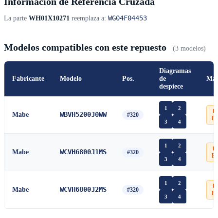
Información de Referencia Cruzada
WG04F04453
La parte
WH01X10271
reemplaza a:
Modelos compatibles con este repuesto
(3 modelos)
Diagramas
Fabricante
Modelo
Pos.
de
Man
despiece
1
2
📄
WBVH5200J0WW
Mabe
#320
P
3
4
1
2
📄
WCVH6800J1MS
Mabe
#320
P
3
4
1
2
📄
WCVH6800J2MS
Mabe
#320
P
3
4