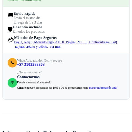
Envío rápido
🚚
Envío el mismo dia
Entrega de 1 a 3 días
Garantía incluida
🛡️
En todos los productos
Métodos de Pago Seguros
💳
PayU, Nequi, MercadoPago, ADDI. Paypal, ZELLE, Contraentrega (Col).
tarjetas crédito y débito. ver mas.
.
WhatsApp, rápido, fácil y seguro
📞
+57 3103388303
¿Necesitas ayuda?
Contactarnos
💬
Donde encontrar el modelo?
Cliente nuevo? descuentos de 10% a 70 % contactamos para
mayor información aquí