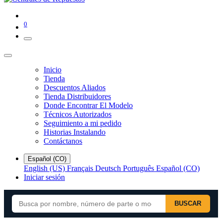
0
Inicio
Tienda
Descuentos Aliados
Tienda Distribuidores
Donde Encontrar El Modelo
Técnicos Autorizados
Seguimiento a mi pedido
Historias Instalando
Contáctanos
Español (CO)
English (US)
Français
Deutsch
Português
Español (CO)
Iniciar sesión
BUSCAR