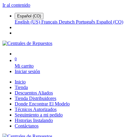
Ir al contenido
Español (CO)
English (US)
Français
Deutsch
Português
Español (CO)
0
Mi carrito
Iniciar sesión
Inicio
Tienda
Descuentos Aliados
Tienda Distribuidores
Donde Encontrar El Modelo
Técnicos Autorizados
Seguimiento a mi pedido
Historias Instalando
Contáctanos