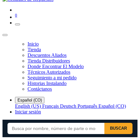
0
Inicio
Tienda
Descuentos Aliados
Tienda Distribuidores
Donde Encontrar El Modelo
Técnicos Autorizados
Seguimiento a mi pedido
Historias Instalando
Contáctanos
Español (CO)
English (US)
Français
Deutsch
Português
Español (CO)
Iniciar sesión
BUSCAR