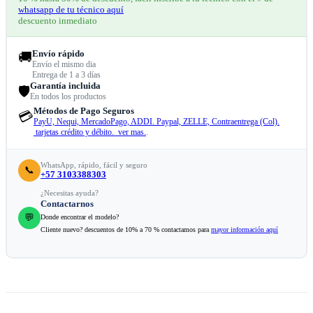
whatsapp de tu técnico aquí
descuento inmediato
Envío rápido
🚚
Envío el mismo dia
Entrega de 1 a 3 días
Garantía incluida
🛡️
En todos los productos
Métodos de Pago Seguros
💳
PayU, Nequi, MercadoPago, ADDI. Paypal, ZELLE, Contraentrega (Col).
tarjetas crédito y débito. ver mas.
.
WhatsApp, rápido, fácil y seguro
📞
+57 3103388303
¿Necesitas ayuda?
Contactarnos
💬
Donde encontrar el modelo?
Cliente nuevo? descuentos de 10% a 70 % contactamos para
mayor información aquí