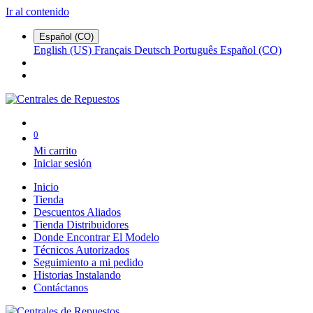
Ir al contenido
Español (CO)
English (US)
Français
Deutsch
Português
Español (CO)
0
Mi carrito
Iniciar sesión
Inicio
Tienda
Descuentos Aliados
Tienda Distribuidores
Donde Encontrar El Modelo
Técnicos Autorizados
Seguimiento a mi pedido
Historias Instalando
Contáctanos