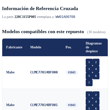
Información de Referencia Cruzada
WW01A00708
La parte
228C1155P005
reemplaza a:
Modelos compatibles con este repuesto
(30 modelos)
Diagramas
Fabricante
Modelo
Pos.
de
despiece
1
2
3
4
CLME77014BFU00
Mabe
#1043
5
6
7
1
2
3
4
CLME77014BFU01
Mabe
#1043
5
6