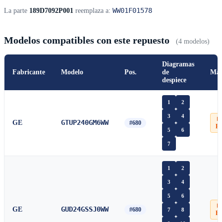
WW01F01578
La parte
189D7092P001
reemplaza a:
Modelos compatibles con este repuesto
(4 modelos)
Diagramas
Fabricante
Modelo
Pos.
de
Man
despiece
1
2
3
4
📄
GTUP240GM6WW
GE
#680
P
5
6
7
1
2
3
4
5
6
📄
GUD24GSSJ0WW
GE
#680
7
8
P