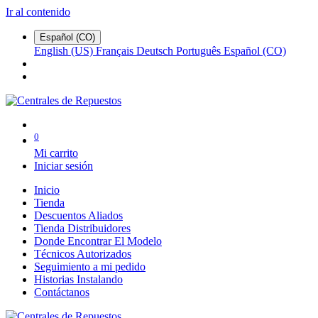
Ir al contenido
Español (CO)
English (US)
Français
Deutsch
Português
Español (CO)
0
Mi carrito
Iniciar sesión
Inicio
Tienda
Descuentos Aliados
Tienda Distribuidores
Donde Encontrar El Modelo
Técnicos Autorizados
Seguimiento a mi pedido
Historias Instalando
Contáctanos