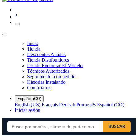
0
Inicio
Tienda
Descuentos Aliados
Tienda Distribuidores
Donde Encontrar El Modelo
Técnicos Autorizados
Seguimiento a mi pedido
Historias Instalando
Contáctanos
Español (CO)
English (US)
Français
Deutsch
Português
Español (CO)
Iniciar sesión
BUSCAR