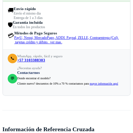
Envío rápido
🚚
Envío el mismo dia
Entrega de 1 a 3 días
Garantía incluida
🛡️
En todos los productos
Métodos de Pago Seguros
💳
PayU, Nequi, MercadoPago, ADDI. Paypal, ZELLE, Contraentrega (Col).
tarjetas crédito y débito. ver mas.
.
WhatsApp, rápido, fácil y seguro
📞
+57 3103388303
¿Necesitas ayuda?
Contactarnos
💬
Donde encontrar el modelo?
Cliente nuevo? descuentos de 10% a 70 % contactamos para
mayor información aquí
Información de Referencia Cruzada