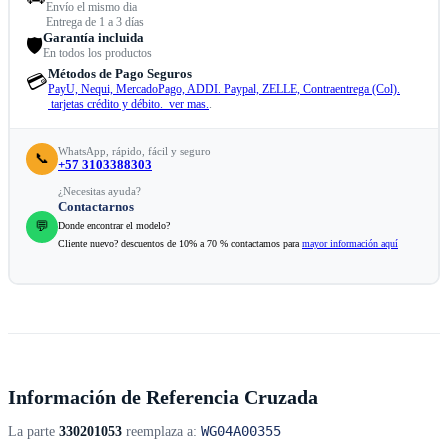
Envío el mismo dia
Entrega de 1 a 3 días
Garantía incluida
🛡️
En todos los productos
Métodos de Pago Seguros
💳
PayU, Nequi, MercadoPago, ADDI. Paypal, ZELLE, Contraentrega (Col).
tarjetas crédito y débito. ver mas.
.
WhatsApp, rápido, fácil y seguro
📞
+57 3103388303
¿Necesitas ayuda?
Contactarnos
💬
Donde encontrar el modelo?
Cliente nuevo? descuentos de 10% a 70 % contactamos para
mayor información aquí
Información de Referencia Cruzada
WG04A00355
La parte
330201053
reemplaza a: