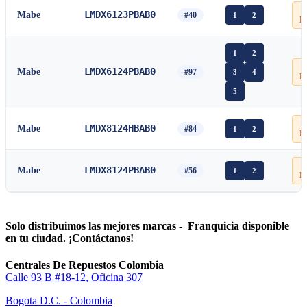

LMDX6123PBAB0
Mabe
#40
1
2
P
1
2

LMDX6124PBAB0
Mabe
#97
3
4
P
5

LMDX8124HBAB0
Mabe
#84
1
2
P

LMDX8124PBAB0
Mabe
#56
1
2
P
Solo distribuimos las mejores marcas - Franquicia disponible
en tu ciudad. ¡Contáctanos!
Centrales De Repuestos Colombia
Calle 93 B #18-12, Oficina 307
Bogota D.C. - Colombia