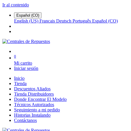
Ir al contenido
Español (CO)
English (US)
Français
Deutsch
Português
Español (CO)
0
Mi carrito
Iniciar sesión
Inicio
Tienda
Descuentos Aliados
Tienda Distribuidores
Donde Encontrar El Modelo
Técnicos Autorizados
Seguimiento a mi pedido
Historias Instalando
Contáctanos