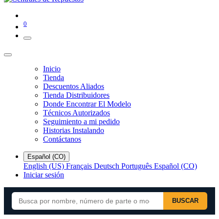
0
Inicio
Tienda
Descuentos Aliados
Tienda Distribuidores
Donde Encontrar El Modelo
Técnicos Autorizados
Seguimiento a mi pedido
Historias Instalando
Contáctanos
Español (CO)
English (US)
Français
Deutsch
Português
Español (CO)
Iniciar sesión
BUSCAR