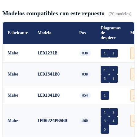
Modelos compatibles con este repuesto
(20 modelos)
Diagramas
Fabricante
Modelo
Pos.
de
Ma
despiece

LED1231B
Mabe
#38
1
2
P
1
2

LED1641B0
Mabe
#38
P
3
4

LED1841B0
Mabe
#54
1
P
1
2

LMD0224PBAB0
Mabe
#60
3
4
P
5