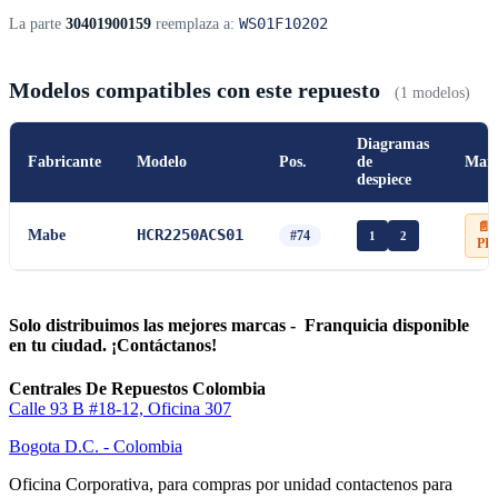
WS01F10202
La parte
30401900159
reemplaza a:
Modelos compatibles con este repuesto
(1 modelos)
Diagramas
Fabricante
Modelo
Pos.
de
Man
despiece
📄
HCR2250ACS01
Mabe
#74
1
2
PD
Solo distribuimos las mejores marcas - Franquicia disponible
en tu ciudad. ¡Contáctanos!
Centrales De Repuestos Colombia
Calle 93 B #18-12, Oficina 307
Bogota D.C. - Colombia
Oficina Corporativa, para compras por unidad contactenos para