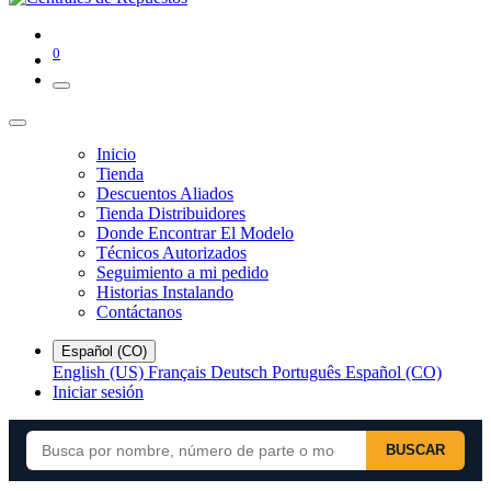
0
Inicio
Tienda
Descuentos Aliados
Tienda Distribuidores
Donde Encontrar El Modelo
Técnicos Autorizados
Seguimiento a mi pedido
Historias Instalando
Contáctanos
Español (CO)
English (US)
Français
Deutsch
Português
Español (CO)
Iniciar sesión
BUSCAR