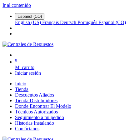
Ir al contenido
Español (CO)
English (US)
Français
Deutsch
Português
Español (CO)
0
Mi carrito
Iniciar sesión
Inicio
Tienda
Descuentos Aliados
Tienda Distribuidores
Donde Encontrar El Modelo
Técnicos Autorizados
Seguimiento a mi pedido
Historias Instalando
Contáctanos