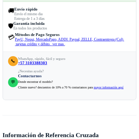
Envío rápido
🚚
Envío el mismo dia
Entrega de 1 a 3 días
Garantía incluida
🛡️
En todos los productos
Métodos de Pago Seguros
💳
PayU, Nequi, MercadoPago, ADDI. Paypal, ZELLE, Contraentrega (Col).
tarjetas crédito y débito. ver mas.
.
WhatsApp, rápido, fácil y seguro
📞
+57 3103388303
¿Necesitas ayuda?
Contactarnos
💬
Donde encontrar el modelo?
Cliente nuevo? descuentos de 10% a 70 % contactamos para
mayor información aquí
Información de Referencia Cruzada