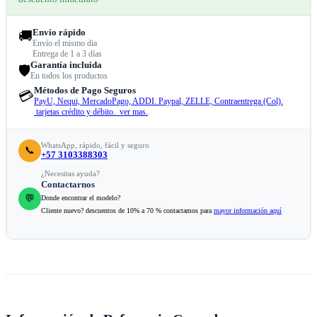
Envío rápido
🚚
Envío el mismo dia
Entrega de 1 a 3 días
Garantía incluida
🛡️
En todos los productos
Métodos de Pago Seguros
💳
PayU, Nequi, MercadoPago, ADDI. Paypal, ZELLE, Contraentrega (Col).
tarjetas crédito y débito. ver mas.
.
WhatsApp, rápido, fácil y seguro
📞
+57 3103388303
¿Necesitas ayuda?
Contactarnos
💬
Donde encontrar el modelo?
Cliente nuevo? descuentos de 10% a 70 % contactamos para
mayor información aquí