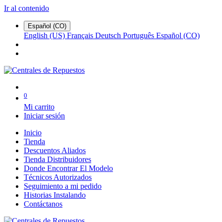
Ir al contenido
Español (CO)
English (US)
Français
Deutsch
Português
Español (CO)
0
Mi carrito
Iniciar sesión
Inicio
Tienda
Descuentos Aliados
Tienda Distribuidores
Donde Encontrar El Modelo
Técnicos Autorizados
Seguimiento a mi pedido
Historias Instalando
Contáctanos