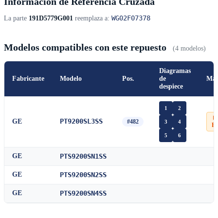
Información de Referencia Cruzada
WG02F07378
La parte
191D5779G001
reemplaza a:
Modelos compatibles con este repuesto
(4 modelos)
Diagramas
Fabricante
Modelo
Pos.
de
Man
despiece
1
2
📄
PT9200SL3SS
GE
#482
3
4
P
5
6
GE
PTS9200SN1SS
GE
PTS9200SN2SS
GE
PTS9200SN4SS