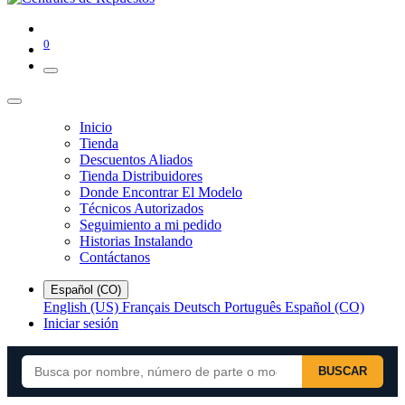
0
Inicio
Tienda
Descuentos Aliados
Tienda Distribuidores
Donde Encontrar El Modelo
Técnicos Autorizados
Seguimiento a mi pedido
Historias Instalando
Contáctanos
Español (CO)
English (US)
Français
Deutsch
Português
Español (CO)
Iniciar sesión
BUSCAR