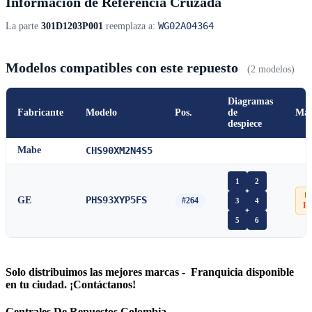
Información de Referencia Cruzada
WG02A04364
La parte
301D1203P001
reemplaza a:
Modelos compatibles con este repuesto
(2 modelos)
Diagramas
Fabricante
Modelo
Pos.
de
Man
despiece
Mabe
CHS90XM2N4S5
1
2
📄
PHS93XYP5FS
GE
#264
3
4
P
5
6
Solo distribuimos las mejores marcas - Franquicia disponible
en tu ciudad. ¡Contáctanos!
Centrales De Repuestos Colombia