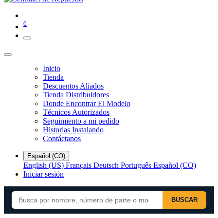
0
Inicio
Tienda
Descuentos Aliados
Tienda Distribuidores
Donde Encontrar El Modelo
Técnicos Autorizados
Seguimiento a mi pedido
Historias Instalando
Contáctanos
Español (CO)
English (US)
Français
Deutsch
Português
Español (CO)
Iniciar sesión
BUSCAR