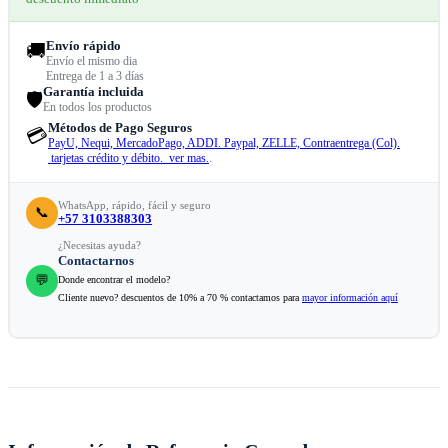
Envío rápido
🚚
Envío el mismo dia
Entrega de 1 a 3 días
Garantía incluida
🛡️
En todos los productos
Métodos de Pago Seguros
💳
PayU, Nequi, MercadoPago, ADDI. Paypal, ZELLE, Contraentrega (Col).
tarjetas crédito y débito. ver mas.
.
WhatsApp, rápido, fácil y seguro
📞
+57 3103388303
¿Necesitas ayuda?
Contactarnos
💬
Donde encontrar el modelo?
Cliente nuevo? descuentos de 10% a 70 % contactamos para
mayor información aquí