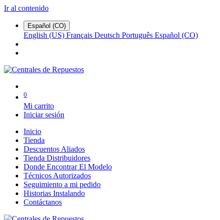
Ir al contenido
Español (CO)
English (US)
Français
Deutsch
Português
Español (CO)
0
Mi carrito
Iniciar sesión
Inicio
Tienda
Descuentos Aliados
Tienda Distribuidores
Donde Encontrar El Modelo
Técnicos Autorizados
Seguimiento a mi pedido
Historias Instalando
Contáctanos