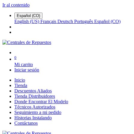
Ir al contenido
Español (CO)
English (US)
Français
Deutsch
Português
Español (CO)
0
Mi carrito
Iniciar sesión
Inicio
Tienda
Descuentos Aliados
Tienda Distribuidores
Donde Encontrar El Modelo
Técnicos Autorizados
Seguimiento a mi pedido
Historias Instalando
Contáctanos