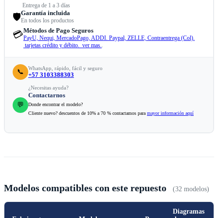
Entrega de 1 a 3 días
Garantía incluida
🛡️
En todos los productos
Métodos de Pago Seguros
💳
PayU, Nequi, MercadoPago, ADDI. Paypal, ZELLE, Contraentrega (Col).
tarjetas crédito y débito. ver mas.
.
WhatsApp, rápido, fácil y seguro
📞
+57 3103388303
¿Necesitas ayuda?
Contactarnos
💬
Donde encontrar el modelo?
Cliente nuevo? descuentos de 10% a 70 % contactamos para
mayor información aquí
Modelos compatibles con este repuesto
(32 modelos)
Diagramas