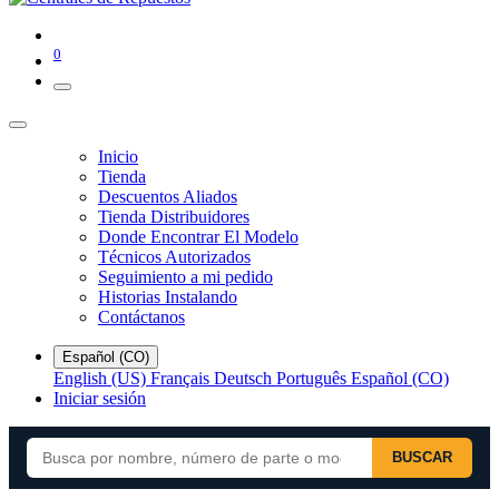
0
Inicio
Tienda
Descuentos Aliados
Tienda Distribuidores
Donde Encontrar El Modelo
Técnicos Autorizados
Seguimiento a mi pedido
Historias Instalando
Contáctanos
Español (CO)
English (US)
Français
Deutsch
Português
Español (CO)
Iniciar sesión
BUSCAR