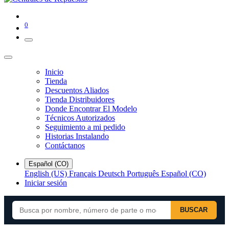
0
Inicio
Tienda
Descuentos Aliados
Tienda Distribuidores
Donde Encontrar El Modelo
Técnicos Autorizados
Seguimiento a mi pedido
Historias Instalando
Contáctanos
Español (CO)
English (US)
Français
Deutsch
Português
Español (CO)
Iniciar sesión
BUSCAR