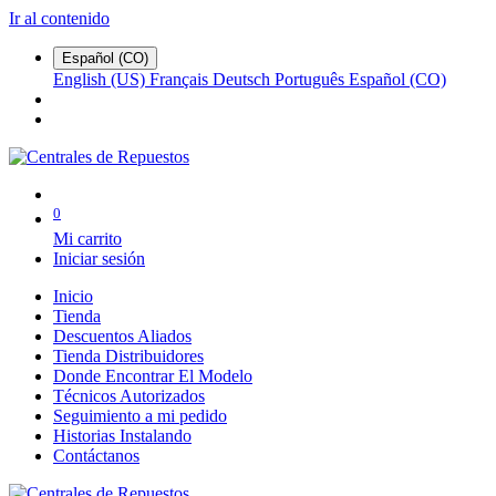
Ir al contenido
Español (CO)
English (US)
Français
Deutsch
Português
Español (CO)
0
Mi carrito
Iniciar sesión
Inicio
Tienda
Descuentos Aliados
Tienda Distribuidores
Donde Encontrar El Modelo
Técnicos Autorizados
Seguimiento a mi pedido
Historias Instalando
Contáctanos