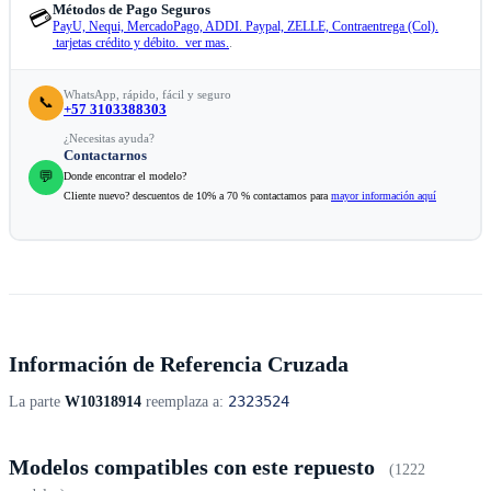
Métodos de Pago Seguros
💳
PayU, Nequi, MercadoPago, ADDI. Paypal, ZELLE, Contraentrega (Col).
tarjetas crédito y débito. ver mas.
.
WhatsApp, rápido, fácil y seguro
📞
+57 3103388303
¿Necesitas ayuda?
Contactarnos
💬
Donde encontrar el modelo?
Cliente nuevo? descuentos de 10% a 70 % contactamos para
mayor información aquí
Información de Referencia Cruzada
2323524
La parte
W10318914
reemplaza a:
Modelos compatibles con este repuesto
(1222