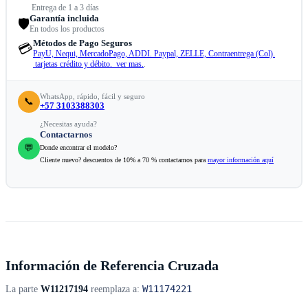
Entrega de 1 a 3 días
Garantía incluida
🛡️
En todos los productos
Métodos de Pago Seguros
💳
PayU, Nequi, MercadoPago, ADDI. Paypal, ZELLE, Contraentrega (Col).
tarjetas crédito y débito. ver mas.
.
WhatsApp, rápido, fácil y seguro
📞
+57 3103388303
¿Necesitas ayuda?
Contactarnos
💬
Donde encontrar el modelo?
Cliente nuevo? descuentos de 10% a 70 % contactamos para
mayor información aquí
Información de Referencia Cruzada
W11174221
La parte
W11217194
reemplaza a: