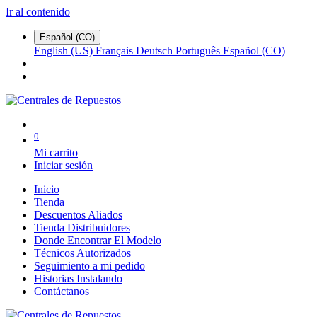
Ir al contenido
Español (CO)
English (US)
Français
Deutsch
Português
Español (CO)
0
Mi carrito
Iniciar sesión
Inicio
Tienda
Descuentos Aliados
Tienda Distribuidores
Donde Encontrar El Modelo
Técnicos Autorizados
Seguimiento a mi pedido
Historias Instalando
Contáctanos