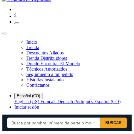
0
Inicio
Tienda
Descuentos Aliados
Tienda Distribuidores
Donde Encontrar El Modelo
Técnicos Autorizados
Seguimiento a mi pedido
Historias Instalando
Contáctanos
Español (CO)
English (US)
Français
Deutsch
Português
Español (CO)
Iniciar sesión
BUSCAR