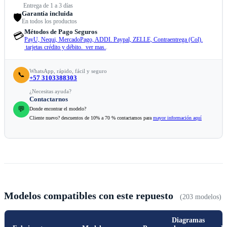
Entrega de 1 a 3 días
Garantía incluida
🛡️
En todos los productos
Métodos de Pago Seguros
💳
PayU, Nequi, MercadoPago, ADDI. Paypal, ZELLE, Contraentrega (Col).
tarjetas crédito y débito. ver mas.
.
WhatsApp, rápido, fácil y seguro
📞
+57 3103388303
¿Necesitas ayuda?
Contactarnos
💬
Donde encontrar el modelo?
Cliente nuevo? descuentos de 10% a 70 % contactamos para
mayor información aquí
Modelos compatibles con este repuesto
(203 modelos)
Diagramas