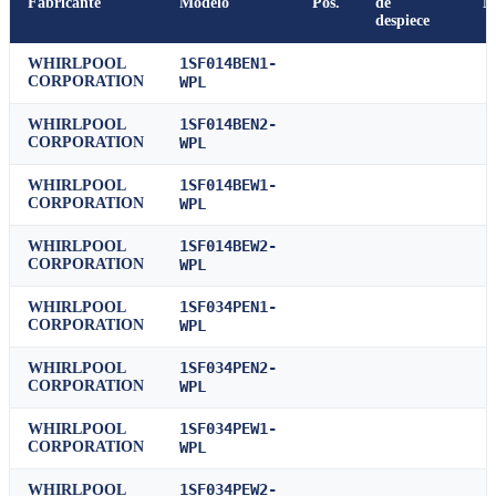
Fabricante
Modelo
Pos.
de
M
despiece
1SF014BEN1-
WHIRLPOOL
CORPORATION
WPL
1SF014BEN2-
WHIRLPOOL
CORPORATION
WPL
1SF014BEW1-
WHIRLPOOL
CORPORATION
WPL
1SF014BEW2-
WHIRLPOOL
CORPORATION
WPL
1SF034PEN1-
WHIRLPOOL
CORPORATION
WPL
1SF034PEN2-
WHIRLPOOL
CORPORATION
WPL
1SF034PEW1-
WHIRLPOOL
CORPORATION
WPL
1SF034PEW2-
WHIRLPOOL