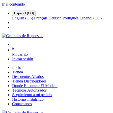
Ir al contenido
Español (CO)
English (US)
Français
Deutsch
Português
Español (CO)
0
Mi carrito
Iniciar sesión
Inicio
Tienda
Descuentos Aliados
Tienda Distribuidores
Donde Encontrar El Modelo
Técnicos Autorizados
Seguimiento a mi pedido
Historias Instalando
Contáctanos