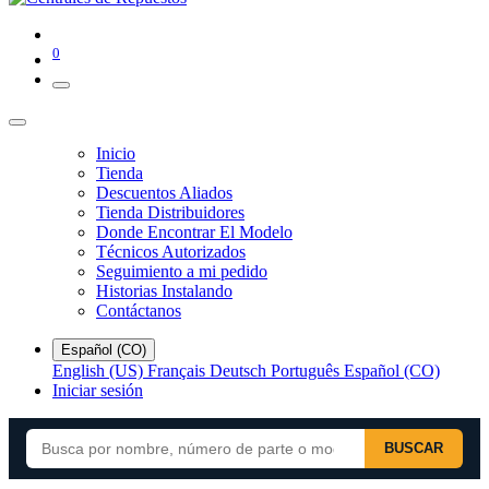
0
Inicio
Tienda
Descuentos Aliados
Tienda Distribuidores
Donde Encontrar El Modelo
Técnicos Autorizados
Seguimiento a mi pedido
Historias Instalando
Contáctanos
Español (CO)
English (US)
Français
Deutsch
Português
Español (CO)
Iniciar sesión
BUSCAR