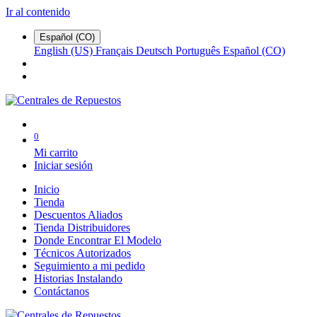
Ir al contenido
Español (CO)
English (US)
Français
Deutsch
Português
Español (CO)
0
Mi carrito
Iniciar sesión
Inicio
Tienda
Descuentos Aliados
Tienda Distribuidores
Donde Encontrar El Modelo
Técnicos Autorizados
Seguimiento a mi pedido
Historias Instalando
Contáctanos