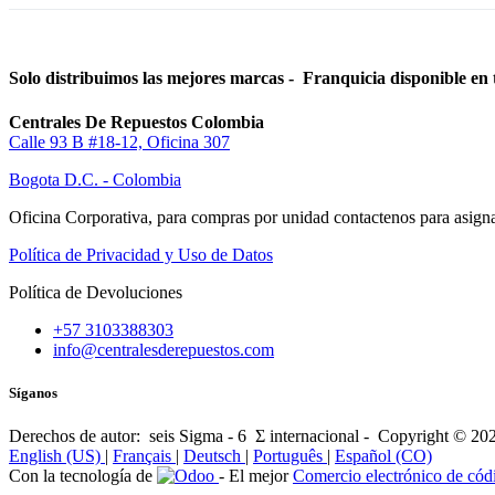
Solo distribuimos las mejores marcas - Franquicia disponible en 
Centrales De Repuestos Colombia
Calle 93 B #18-12, Oficina 307
Bogota D.C. - Colombia
Oficina Corporativa, para compras por unidad contactenos para asigna
Política de Privacidad y Uso de Datos
Política de Devoluciones
+57 3103388303
info@centralesderepuestos.com
Síganos
Derechos de autor: seis Sigma - 6 Σ internacional - Copyright © 20
English (US)
|
Français
|
Deutsch
|
Português
|
Español (CO)
Con la tecnología de
- El mejor
Comercio electrónico de códi