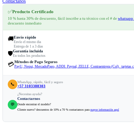
Contáctanos
✅
Producto Certificado
10 % hasta 30% de descuento, fácil inscribe a tu técnico con el # de
whatsapp 
descuento inmediato
Envío rápido
🚚
Envío el mismo dia
Entrega de 1 a 3 días
Garantía incluida
🛡️
En todos los productos
Métodos de Pago Seguros
💳
PayU, Nequi, MercadoPago, ADDI. Paypal, ZELLE, Contraentrega (Col). tarjetas cr
WhatsApp, rápido, fácil y seguro
📞
+57 3103388303
¿Necesitas ayuda?
Contactarnos
💬
Donde encontrar el modelo?
Cliente nuevo? descuentos de 10% a 70 % contactamos para
mayor información aquí