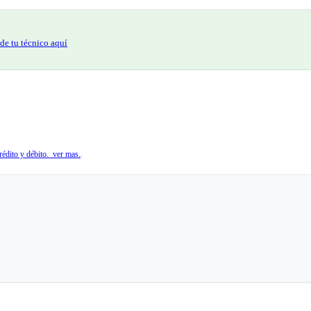
de tu técnico aquí
édito y débito. ver mas.
.