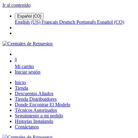
Ir al contenido
Español (CO)
English (US)
Français
Deutsch
Português
Español (CO)
0
Mi carrito
Iniciar sesión
Inicio
Tienda
Descuentos Aliados
Tienda Distribuidores
Donde Encontrar El Modelo
Técnicos Autorizados
Seguimiento a mi pedido
Historias Instalando
Contáctanos