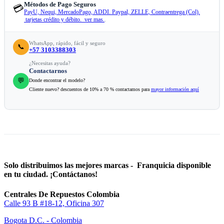
Métodos de Pago Seguros
💳
PayU, Nequi, MercadoPago, ADDI. Paypal, ZELLE, Contraentrega (Col).
tarjetas crédito y débito. ver mas.
.
WhatsApp, rápido, fácil y seguro
📞
+57 3103388303
¿Necesitas ayuda?
Contactarnos
💬
Donde encontrar el modelo?
Cliente nuevo? descuentos de 10% a 70 % contactamos para
mayor información aquí
Solo distribuimos las mejores marcas - Franquicia disponible
en tu ciudad. ¡Contáctanos!
Centrales De Repuestos Colombia
Calle 93 B #18-12, Oficina 307
Bogota D.C. - Colombia