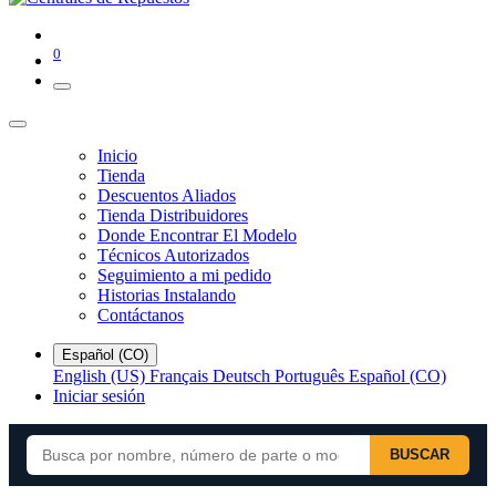
0
Inicio
Tienda
Descuentos Aliados
Tienda Distribuidores
Donde Encontrar El Modelo
Técnicos Autorizados
Seguimiento a mi pedido
Historias Instalando
Contáctanos
Español (CO)
English (US)
Français
Deutsch
Português
Español (CO)
Iniciar sesión
BUSCAR