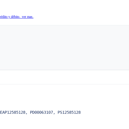
édito y débito. ver mas.
.
EAP12585128, PD00063107, PS12585128