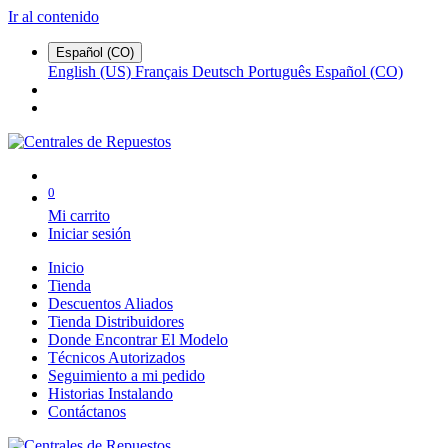
Ir al contenido
Español (CO)
English (US)
Français
Deutsch
Português
Español (CO)
0
Mi carrito
Iniciar sesión
Inicio
Tienda
Descuentos Aliados
Tienda Distribuidores
Donde Encontrar El Modelo
Técnicos Autorizados
Seguimiento a mi pedido
Historias Instalando
Contáctanos