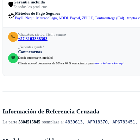
Garantía incluida
🛡️
En todos los productos
Métodos de Pago Seguros
💳
PayU, Nequi, MercadoPago, ADDI. Paypal, ZELLE, Contraentrega (Col). tarjetas cr
WhatsApp, rápido, fácil y seguro
📞
+57 3103388303
¿Necesitas ayuda?
Contactarnos
💬
Donde encontrar el modelo?
Cliente nuevo? descuentos de 10% a 70 % contactamos para
mayor información aquí
Información de Referencia Cruzada
4839613, AFR18370, AP6783451, 
La parte
5304515845
reemplaza a: