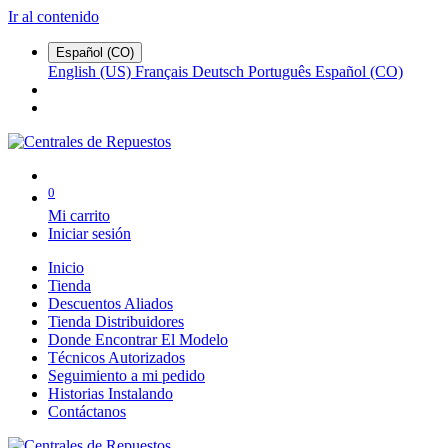
Ir al contenido
Español (CO)
English (US)
Français
Deutsch
Português
Español (CO)
0
Mi carrito
Iniciar sesión
Inicio
Tienda
Descuentos Aliados
Tienda Distribuidores
Donde Encontrar El Modelo
Técnicos Autorizados
Seguimiento a mi pedido
Historias Instalando
Contáctanos