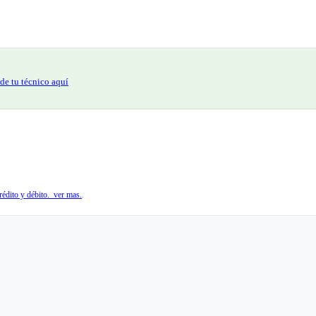
de tu técnico aquí
édito y débito. ver mas.
.