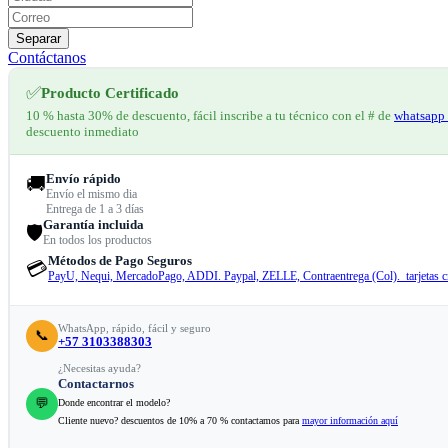
Separar
Contáctanos
✅
Producto Certificado
10 % hasta 30% de descuento, fácil inscribe a tu técnico con el # de
whatsapp 
descuento inmediato
Envío rápido
🚚
Envío el mismo dia
Entrega de 1 a 3 días
Garantía incluida
🛡️
En todos los productos
Métodos de Pago Seguros
💳
PayU, Nequi, MercadoPago, ADDI. Paypal, ZELLE, Contraentrega (Col). tarjetas cr
WhatsApp, rápido, fácil y seguro
📞
+57 3103388303
¿Necesitas ayuda?
Contactarnos
💬
Donde encontrar el modelo?
Cliente nuevo? descuentos de 10% a 70 % contactamos para
mayor información aquí