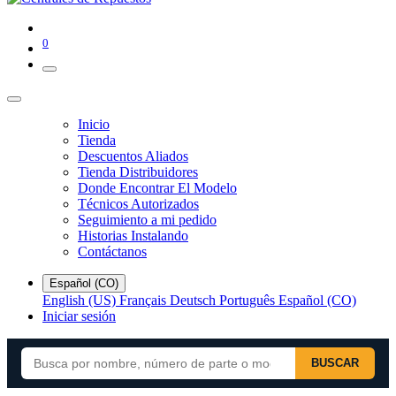
0
Inicio
Tienda
Descuentos Aliados
Tienda Distribuidores
Donde Encontrar El Modelo
Técnicos Autorizados
Seguimiento a mi pedido
Historias Instalando
Contáctanos
Español (CO)
English (US)
Français
Deutsch
Português
Español (CO)
Iniciar sesión
BUSCAR