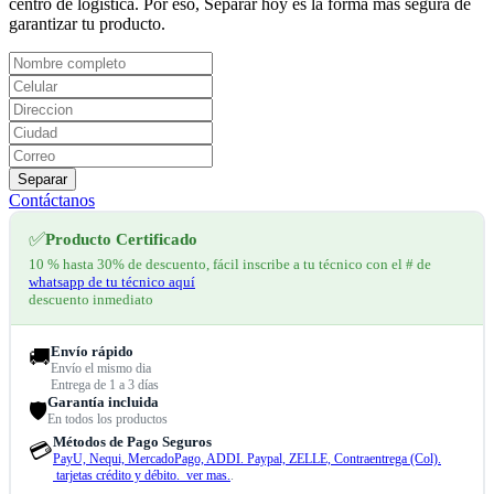
centro de logística. Por eso, Separar hoy es la forma más segura de
garantizar tu producto.
Separar
Contáctanos
✅
Producto Certificado
10 % hasta 30% de descuento, fácil inscribe a tu técnico con el # de
whatsapp de tu técnico aquí
descuento inmediato
Envío rápido
🚚
Envío el mismo dia
Entrega de 1 a 3 días
Garantía incluida
🛡️
En todos los productos
Métodos de Pago Seguros
💳
PayU, Nequi, MercadoPago, ADDI. Paypal, ZELLE, Contraentrega (Col).
tarjetas crédito y débito. ver mas.
.