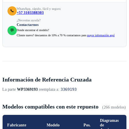
WhatsApp, rápido, fácil y seguro
📞
+57 3103388303
¿Necesitas ayuda?
Contactarnos
💬
Donde encontrar el modelo?
Cliente nuevo? descuentos de 10% a 70 % contactamos para
mayor información aquí
Información de Referencia Cruzada
3369193
La parte
WP3369193
reemplaza a:
Modelos compatibles con este repuesto
(266 modelos)
Diagramas
Fabricante
Modelo
Pos.
de