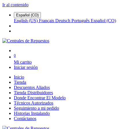
Ir al contenido
Español (CO)
English (US)
Français
Deutsch
Português
Español (CO)
0
Mi carrito
Iniciar sesión
Inicio
Tienda
Descuentos Aliados
Tienda Distribuidores
Donde Encontrar El Modelo
Técnicos Autorizados
Seguimiento a mi pedido
Historias Instalando
Contáctanos