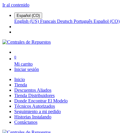
Ir al contenido
Español (CO)
English (US)
Français
Deutsch
Português
Español (CO)
0
Mi carrito
Iniciar sesión
Inicio
Tienda
Descuentos Aliados
Tienda Distribuidores
Donde Encontrar El Modelo
Técnicos Autorizados
Seguimiento a mi pedido
Historias Instalando
Contáctanos