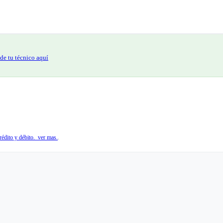
de tu técnico aquí
édito y débito. ver mas.
.