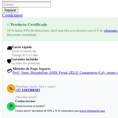
Separar
Contáctanos
✅
Producto Certificado
10 % hasta 30% de descuento, fácil inscribe a tu técnico con el # de
whatsapp 
descuento inmediato
Envío rápido
🚚
Envío el mismo dia
Entrega de 1 a 3 días
Garantía incluida
🛡️
En todos los productos
Métodos de Pago Seguros
💳
PayU, Nequi, MercadoPago, ADDI. Paypal, ZELLE, Contraentrega (Col). tarjetas cr
WhatsApp, rápido, fácil y seguro
📞
+57 3103388303
¿Necesitas ayuda?
Contactarnos
💬
Donde encontrar el modelo?
Cliente nuevo? descuentos de 10% a 70 % contactamos para
mayor información aquí