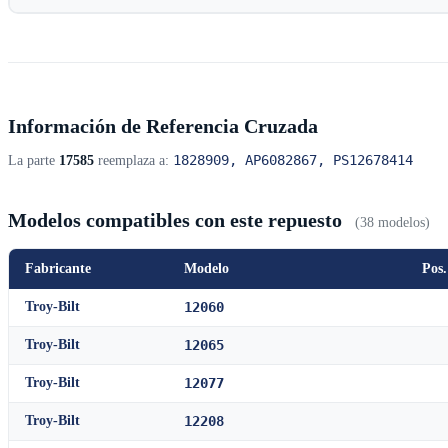
Información de Referencia Cruzada
1828909, AP6082867, PS12678414
La parte
17585
reemplaza a:
Modelos compatibles con este repuesto
(38 modelos)
Fabricante
Modelo
Pos.
Troy-Bilt
12060
Troy-Bilt
12065
Troy-Bilt
12077
Troy-Bilt
12208