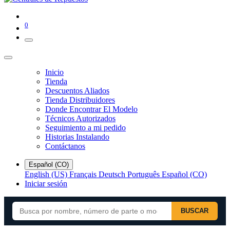
0
Inicio
Tienda
Descuentos Aliados
Tienda Distribuidores
Donde Encontrar El Modelo
Técnicos Autorizados
Seguimiento a mi pedido
Historias Instalando
Contáctanos
Español (CO)
English (US)
Français
Deutsch
Português
Español (CO)
Iniciar sesión
BUSCAR