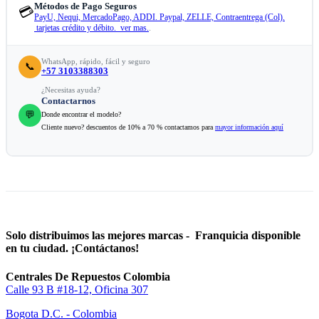
Métodos de Pago Seguros
💳
PayU, Nequi, MercadoPago, ADDI. Paypal, ZELLE, Contraentrega (Col).
tarjetas crédito y débito. ver mas.
.
WhatsApp, rápido, fácil y seguro
📞
+57 3103388303
¿Necesitas ayuda?
Contactarnos
💬
Donde encontrar el modelo?
Cliente nuevo? descuentos de 10% a 70 % contactamos para
mayor información aquí
Solo distribuimos las mejores marcas - Franquicia disponible
en tu ciudad. ¡Contáctanos!
Centrales De Repuestos Colombia
Calle 93 B #18-12, Oficina 307
Bogota D.C. - Colombia