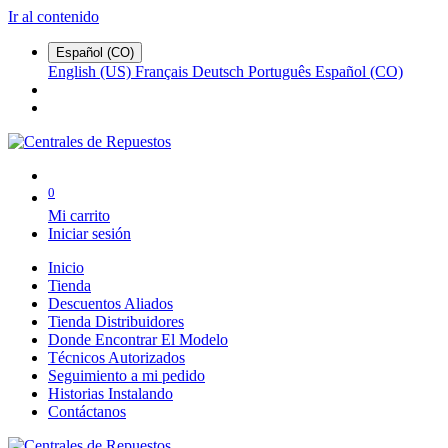
Ir al contenido
Español (CO)
English (US)
Français
Deutsch
Português
Español (CO)
0
Mi carrito
Iniciar sesión
Inicio
Tienda
Descuentos Aliados
Tienda Distribuidores
Donde Encontrar El Modelo
Técnicos Autorizados
Seguimiento a mi pedido
Historias Instalando
Contáctanos