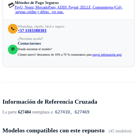
Métodos de Pago Seguros
💳
PayU, Nequi, MercadoPago, ADDI. Paypal, ZELLE, Contraentrega (Col).
tarjetas crédito y débito. ver mas.
.
WhatsApp, rápido, fácil y seguro
📞
+57 3103388303
¿Necesitas ayuda?
Contactarnos
💬
Donde encontrar el modelo?
Cliente nuevo? descuentos de 10% a 70 % contactamos para
mayor información aquí
Información de Referencia Cruzada
627410, 627469
La parte
627484
reemplaza a:
Modelos compatibles con este repuesto
(45 modelos)