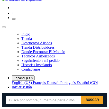
0
Inicio
Tienda
Descuentos Aliados
Tienda Distribuidores
Donde Encontrar El Modelo
Técnicos Autorizados
Seguimiento a mi pedido
Historias Instalando
Contáctanos
Español (CO)
English (US)
Français
Deutsch
Português
Español (CO)
Iniciar sesión
BUSCAR