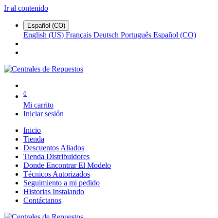
Ir al contenido
Español (CO)
English (US)
Français
Deutsch
Português
Español (CO)
0
Mi carrito
Iniciar sesión
Inicio
Tienda
Descuentos Aliados
Tienda Distribuidores
Donde Encontrar El Modelo
Técnicos Autorizados
Seguimiento a mi pedido
Historias Instalando
Contáctanos