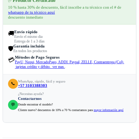
✅
Producto Certificado
10 % hasta 30% de descuento, fácil inscribe a tu técnico con el # de
whatsapp de tu técnico aquí
descuento inmediato
Envío rápido
🚚
Envío el mismo dia
Entrega de 1 a 3 días
Garantía incluida
🛡️
En todos los productos
Métodos de Pago Seguros
💳
PayU, Nequi, MercadoPago, ADDI. Paypal, ZELLE, Contraentrega (Col).
tarjetas crédito y débito. ver mas.
.
WhatsApp, rápido, fácil y seguro
📞
+57 3103388303
¿Necesitas ayuda?
Contactarnos
💬
Donde encontrar el modelo?
Cliente nuevo? descuentos de 10% a 70 % contactamos para
mayor información aquí