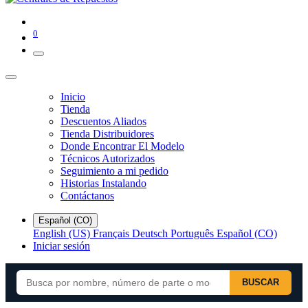
0
Inicio
Tienda
Descuentos Aliados
Tienda Distribuidores
Donde Encontrar El Modelo
Técnicos Autorizados
Seguimiento a mi pedido
Historias Instalando
Contáctanos
Español (CO)
English (US)
Français
Deutsch
Português
Español (CO)
Iniciar sesión
BUSCAR