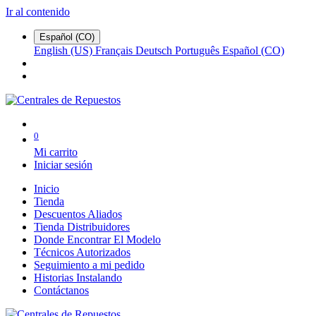
Ir al contenido
Español (CO)
English (US)
Français
Deutsch
Português
Español (CO)
0
Mi carrito
Iniciar sesión
Inicio
Tienda
Descuentos Aliados
Tienda Distribuidores
Donde Encontrar El Modelo
Técnicos Autorizados
Seguimiento a mi pedido
Historias Instalando
Contáctanos