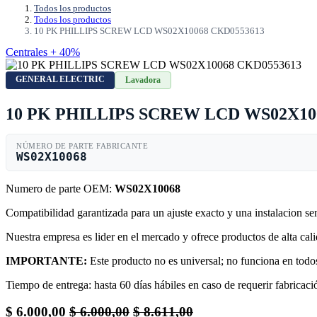
Todos los productos
Todos los productos
10 PK PHILLIPS SCREW LCD WS02X10068 CKD0553613
Centrales + 40%
GENERAL ELECTRIC
Lavadora
10 PK PHILLIPS SCREW LCD WS02X10
NÚMERO DE PARTE FABRICANTE
WS02X10068
Numero de parte OEM:
WS02X10068
Compatibilidad garantizada para un ajuste exacto y una instalacion s
Nuestra empresa es lider en el mercado y ofrece productos de alta ca
IMPORTANTE:
Este producto no es universal; no funciona en todos
Tiempo de entrega: hasta 60 días hábiles en caso de requerir fabricació
$
6.000,00
$
6.000,00
$
8.611,00