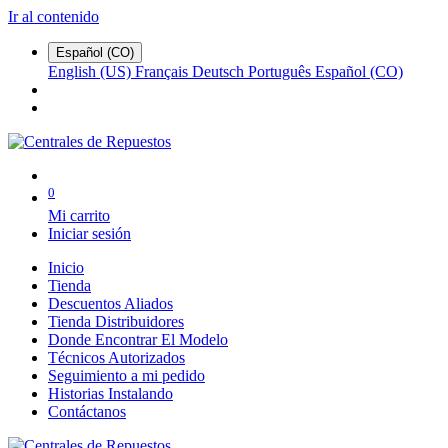
Ir al contenido
Español (CO)
English (US)
Français
Deutsch
Português
Español (CO)
0
Mi carrito
Iniciar sesión
Inicio
Tienda
Descuentos Aliados
Tienda Distribuidores
Donde Encontrar El Modelo
Técnicos Autorizados
Seguimiento a mi pedido
Historias Instalando
Contáctanos