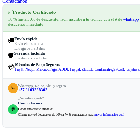
Contáctanos
✅
Producto Certificado
10 % hasta 30% de descuento, fácil inscribe a tu técnico con el # de
whatsapp 
descuento inmediato
Envío rápido
🚚
Envío el mismo dia
Entrega de 1 a 3 días
Garantía incluida
🛡️
En todos los productos
Métodos de Pago Seguros
💳
PayU, Nequi, MercadoPago, ADDI. Paypal, ZELLE, Contraentrega (Col). tarjetas cr
WhatsApp, rápido, fácil y seguro
📞
+57 3103388303
¿Necesitas ayuda?
Contactarnos
💬
Donde encontrar el modelo?
Cliente nuevo? descuentos de 10% a 70 % contactamos para
mayor información aquí