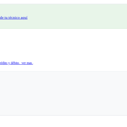
de tu técnico aquí
édito y débito. ver mas.
.