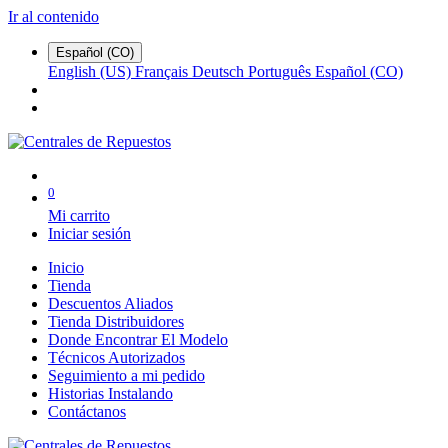
Ir al contenido
Español (CO)
English (US)
Français
Deutsch
Português
Español (CO)
0
Mi carrito
Iniciar sesión
Inicio
Tienda
Descuentos Aliados
Tienda Distribuidores
Donde Encontrar El Modelo
Técnicos Autorizados
Seguimiento a mi pedido
Historias Instalando
Contáctanos