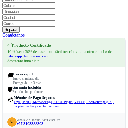
Separar
Contáctanos
✅
Producto Certificado
10 % hasta 30% de descuento, fácil inscribe a tu técnico con el # de
whatsapp de tu técnico aquí
descuento inmediato
Envío rápido
🚚
Envío el mismo dia
Entrega de 1 a 3 días
Garantía incluida
🛡️
En todos los productos
Métodos de Pago Seguros
💳
PayU, Nequi, MercadoPago, ADDI. Paypal, ZELLE, Contraentrega (Col).
tarjetas crédito y débito. ver mas.
.
WhatsApp, rápido, fácil y seguro
📞
+57 3103388303