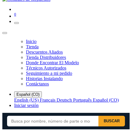
0
Inicio
Tienda
Descuentos Aliados
Tienda Distribuidores
Donde Encontrar El Modelo
Técnicos Autorizados
Seguimiento a mi pedido
Historias Instalando
Contáctanos
Español (CO)
English (US)
Français
Deutsch
Português
Español (CO)
Iniciar sesión
BUSCAR