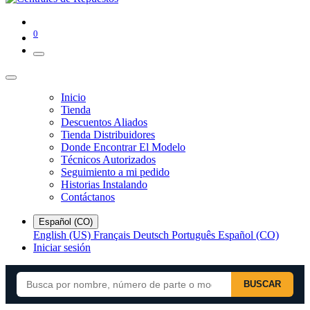
0
Inicio
Tienda
Descuentos Aliados
Tienda Distribuidores
Donde Encontrar El Modelo
Técnicos Autorizados
Seguimiento a mi pedido
Historias Instalando
Contáctanos
Español (CO)
English (US)
Français
Deutsch
Português
Español (CO)
Iniciar sesión
BUSCAR