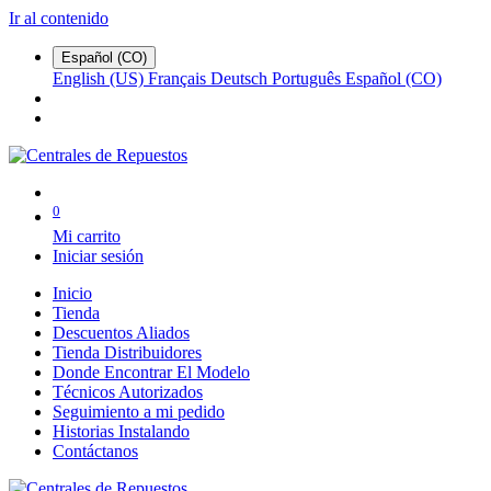
Ir al contenido
Español (CO)
English (US)
Français
Deutsch
Português
Español (CO)
0
Mi carrito
Iniciar sesión
Inicio
Tienda
Descuentos Aliados
Tienda Distribuidores
Donde Encontrar El Modelo
Técnicos Autorizados
Seguimiento a mi pedido
Historias Instalando
Contáctanos