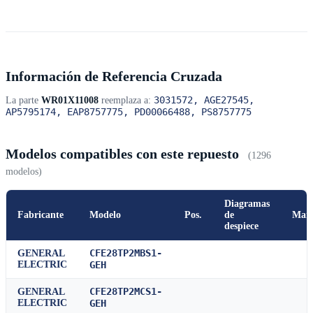
Información de Referencia Cruzada
3031572, AGE27545,
La parte
WR01X11008
reemplaza a:
AP5795174, EAP8757775, PD00066488, PS8757775
Modelos compatibles con este repuesto
(1296
modelos)
Diagramas
Fabricante
Modelo
Pos.
de
Man
despiece
CFE28TP2MBS1-
GENERAL
ELECTRIC
GEH
CFE28TP2MCS1-
GENERAL
ELECTRIC
GEH