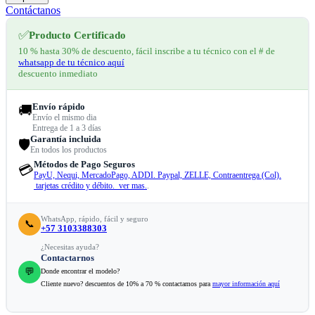
Contáctanos
✅
Producto Certificado
10 % hasta 30% de descuento, fácil inscribe a tu técnico con el # de
whatsapp de tu técnico aquí
descuento inmediato
Envío rápido
🚚
Envío el mismo dia
Entrega de 1 a 3 días
Garantía incluida
🛡️
En todos los productos
Métodos de Pago Seguros
💳
PayU, Nequi, MercadoPago, ADDI. Paypal, ZELLE, Contraentrega (Col).
tarjetas crédito y débito. ver mas.
.
WhatsApp, rápido, fácil y seguro
📞
+57 3103388303
¿Necesitas ayuda?
Contactarnos
💬
Donde encontrar el modelo?
Cliente nuevo? descuentos de 10% a 70 % contactamos para
mayor información aquí