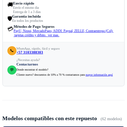
Envío rápido
🚚
Envío el mismo dia
Entrega de 1 a 3 días
Garantía incluida
🛡️
En todos los productos
Métodos de Pago Seguros
💳
PayU, Nequi, MercadoPago, ADDI. Paypal, ZELLE, Contraentrega (Col).
tarjetas crédito y débito. ver mas.
.
WhatsApp, rápido, fácil y seguro
📞
+57 3103388303
¿Necesitas ayuda?
Contactarnos
💬
Donde encontrar el modelo?
Cliente nuevo? descuentos de 10% a 70 % contactamos para
mayor información aquí
Modelos compatibles con este repuesto
(62 modelos)