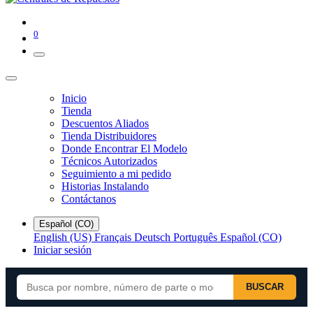
0
Inicio
Tienda
Descuentos Aliados
Tienda Distribuidores
Donde Encontrar El Modelo
Técnicos Autorizados
Seguimiento a mi pedido
Historias Instalando
Contáctanos
Español (CO)
English (US)
Français
Deutsch
Português
Español (CO)
Iniciar sesión
BUSCAR