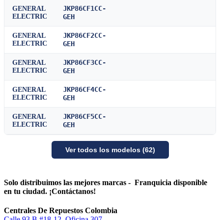
JKP86CF1CC-
GENERAL
ELECTRIC
GEH
JKP86CF2CC-
GENERAL
ELECTRIC
GEH
JKP86CF3CC-
GENERAL
ELECTRIC
GEH
JKP86CF4CC-
GENERAL
ELECTRIC
GEH
JKP86CF5CC-
GENERAL
ELECTRIC
GEH
Ver todos los modelos (62)
Solo distribuimos las mejores marcas - Franquicia disponible
en tu ciudad. ¡Contáctanos!
Centrales De Repuestos Colombia
Calle 93 B #18-12, Oficina 307