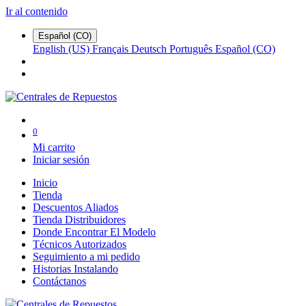
Ir al contenido
Español (CO)
English (US)
Français
Deutsch
Português
Español (CO)
0
Mi carrito
Iniciar sesión
Inicio
Tienda
Descuentos Aliados
Tienda Distribuidores
Donde Encontrar El Modelo
Técnicos Autorizados
Seguimiento a mi pedido
Historias Instalando
Contáctanos