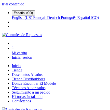
Ir al contenido
Español (CO)
English (US)
Français
Deutsch
Português
Español (CO)
0
Mi carrito
Iniciar sesión
Inicio
Tienda
Descuentos Aliados
Tienda Distribuidores
Donde Encontrar El Modelo
Técnicos Autorizados
Seguimiento a mi pedido
Historias Instalando
Contáctanos