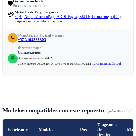
Garantía incluida
🛡️
En todos los productos
Métodos de Pago Seguros
💳
PayU, Nequi, MercadoPago, ADDI. Paypal, ZELLE, Contraentrega (Col).
tarjetas crédito y débito. ver mas.
.
WhatsApp, rápido, fácil y seguro
📞
+57 3103388303
¿Necesitas ayuda?
Contactarnos
💬
Donde encontrar el modelo?
Cliente nuevo? descuentos de 10% a 70 % contactamos para
mayor información aquí
Modelos compatibles con este repuesto
(484 modelos)
Diagramas
Fabricante
Modelo
Pos.
de
Man
despiece