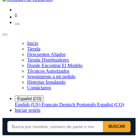
0
Inicio
Tienda
Descuentos Aliados
Tienda Distribuidores
Donde Encontrar El Modelo
Técnicos Autorizados
Seguimiento a mi pedido
Historias Instalando
Contáctanos
Español (CO)
English (US)
Français
Deutsch
Português
Español (CO)
Iniciar sesión
BUSCAR