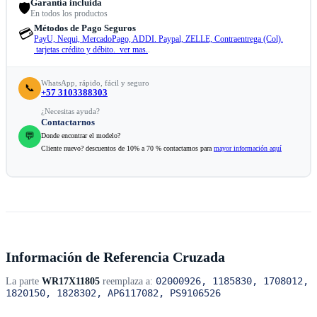
Garantía incluida
🛡️
En todos los productos
Métodos de Pago Seguros
💳
PayU, Nequi, MercadoPago, ADDI. Paypal, ZELLE, Contraentrega (Col).
tarjetas crédito y débito. ver mas.
.
WhatsApp, rápido, fácil y seguro
📞
+57 3103388303
¿Necesitas ayuda?
Contactarnos
💬
Donde encontrar el modelo?
Cliente nuevo? descuentos de 10% a 70 % contactamos para
mayor información aquí
Información de Referencia Cruzada
02000926, 1185830, 1708012,
La parte
WR17X11805
reemplaza a:
1820150, 1828302, AP6117082, PS9106526