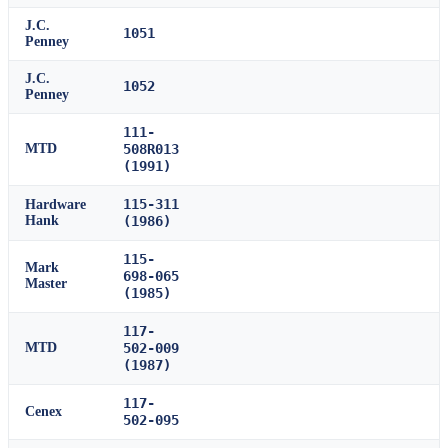
J.C.
1051
Penney
J.C.
1052
Penney
111-
MTD
508R013
(1991)
115-311
Hardware
Hank
(1986)
115-
Mark
698-065
Master
(1985)
117-
MTD
502-009
(1987)
117-
Cenex
502-095