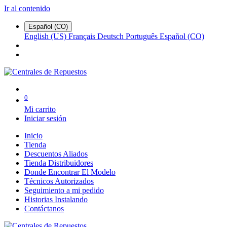
Ir al contenido
Español (CO)
English (US)
Français
Deutsch
Português
Español (CO)
0
Mi carrito
Iniciar sesión
Inicio
Tienda
Descuentos Aliados
Tienda Distribuidores
Donde Encontrar El Modelo
Técnicos Autorizados
Seguimiento a mi pedido
Historias Instalando
Contáctanos