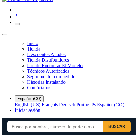
0
Inicio
Tienda
Descuentos Aliados
Tienda Distribuidores
Donde Encontrar El Modelo
Técnicos Autorizados
Seguimiento a mi pedido
Historias Instalando
Contáctanos
Español (CO)
English (US)
Français
Deutsch
Português
Español (CO)
Iniciar sesión
BUSCAR