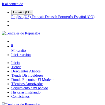
Ir al contenido
Español (CO)
English (US)
Français
Deutsch
Português
Español (CO)
0
Mi carrito
Iniciar sesión
Inicio
Tienda
Descuentos Aliados
Tienda Distribuidores
Donde Encontrar El Modelo
Técnicos Autorizados
Seguimiento a mi pedido
Historias Instalando
Contáctanos