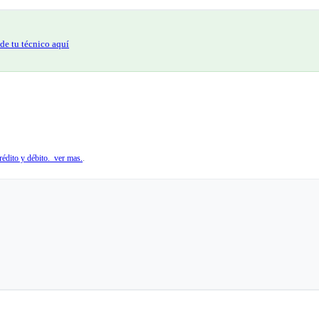
de tu técnico aquí
édito y débito. ver mas.
.