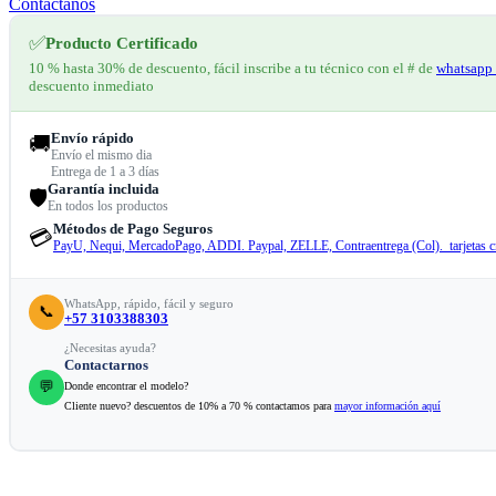
Contáctanos
✅
Producto Certificado
10 % hasta 30% de descuento, fácil inscribe a tu técnico con el # de
whatsapp 
descuento inmediato
Envío rápido
🚚
Envío el mismo dia
Entrega de 1 a 3 días
Garantía incluida
🛡️
En todos los productos
Métodos de Pago Seguros
💳
PayU, Nequi, MercadoPago, ADDI. Paypal, ZELLE, Contraentrega (Col). tarjetas cr
WhatsApp, rápido, fácil y seguro
📞
+57 3103388303
¿Necesitas ayuda?
Contactarnos
💬
Donde encontrar el modelo?
Cliente nuevo? descuentos de 10% a 70 % contactamos para
mayor información aquí