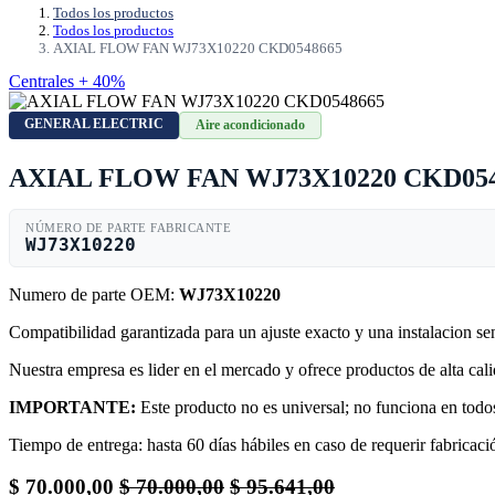
Todos los productos
Todos los productos
AXIAL FLOW FAN WJ73X10220 CKD0548665
Centrales + 40%
GENERAL ELECTRIC
Aire acondicionado
AXIAL FLOW FAN WJ73X10220 CKD054
NÚMERO DE PARTE FABRICANTE
WJ73X10220
Numero de parte OEM:
WJ73X10220
Compatibilidad garantizada para un ajuste exacto y una instalacion s
Nuestra empresa es lider en el mercado y ofrece productos de alta ca
IMPORTANTE:
Este producto no es universal; no funciona en todos
Tiempo de entrega: hasta 60 días hábiles en caso de requerir fabricació
$
70.000,00
$
70.000,00
$
95.641,00