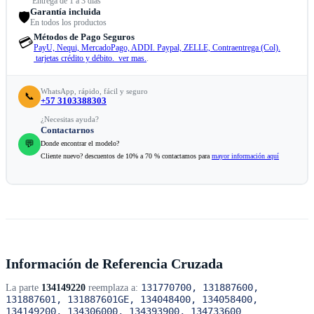
Entrega de 1 a 3 días
Garantía incluida
🛡️
En todos los productos
Métodos de Pago Seguros
💳
PayU, Nequi, MercadoPago, ADDI. Paypal, ZELLE, Contraentrega (Col).
tarjetas crédito y débito. ver mas.
.
WhatsApp, rápido, fácil y seguro
📞
+57 3103388303
¿Necesitas ayuda?
Contactarnos
💬
Donde encontrar el modelo?
Cliente nuevo? descuentos de 10% a 70 % contactamos para
mayor información aquí
Información de Referencia Cruzada
131770700, 131887600,
La parte
134149220
reemplaza a:
131887601, 131887601GE, 134048400, 134058400,
134149200, 134306000, 134393900, 134733600