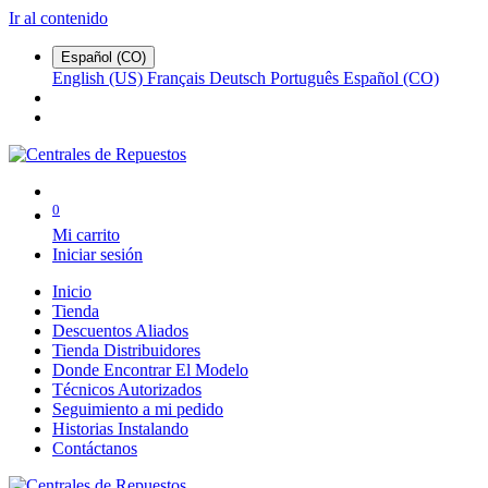
Ir al contenido
Español (CO)
English (US)
Français
Deutsch
Português
Español (CO)
0
Mi carrito
Iniciar sesión
Inicio
Tienda
Descuentos Aliados
Tienda Distribuidores
Donde Encontrar El Modelo
Técnicos Autorizados
Seguimiento a mi pedido
Historias Instalando
Contáctanos