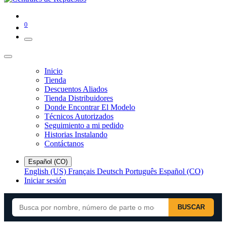
0
Inicio
Tienda
Descuentos Aliados
Tienda Distribuidores
Donde Encontrar El Modelo
Técnicos Autorizados
Seguimiento a mi pedido
Historias Instalando
Contáctanos
Español (CO)
English (US)
Français
Deutsch
Português
Español (CO)
Iniciar sesión
BUSCAR