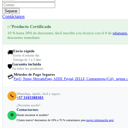
Separar
Contáctanos
✅
Producto Certificado
10 % hasta 30% de descuento, fácil inscribe a tu técnico con el # de
whatsapp 
descuento inmediato
Envío rápido
🚚
Envío el mismo dia
Entrega de 1 a 3 días
Garantía incluida
🛡️
En todos los productos
Métodos de Pago Seguros
💳
PayU, Nequi, MercadoPago, ADDI. Paypal, ZELLE, Contraentrega (Col). tarjetas cr
WhatsApp, rápido, fácil y seguro
📞
+57 3103388303
¿Necesitas ayuda?
Contactarnos
💬
Donde encontrar el modelo?
Cliente nuevo? descuentos de 10% a 70 % contactamos para
mayor información aquí