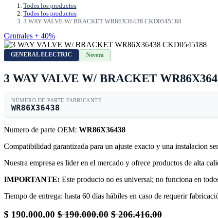
Todos los productos
Todos los productos
3 WAY VALVE W/ BRACKET WR86X36438 CKD0545188
Centrales + 40%
GENERAL ELECTRIC
Nevera
3 WAY VALVE W/ BRACKET WR86X364
NÚMERO DE PARTE FABRICANTE
WR86X36438
Numero de parte OEM:
WR86X36438
Compatibilidad garantizada para un ajuste exacto y una instalacion s
Nuestra empresa es lider en el mercado y ofrece productos de alta ca
IMPORTANTE:
Este producto no es universal; no funciona en todos
Tiempo de entrega: hasta 60 días hábiles en caso de requerir fabricació
$
190.000,00
$
190.000,00
$
206.416,00