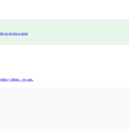
de tu técnico aquí
édito y débito. ver mas.
.