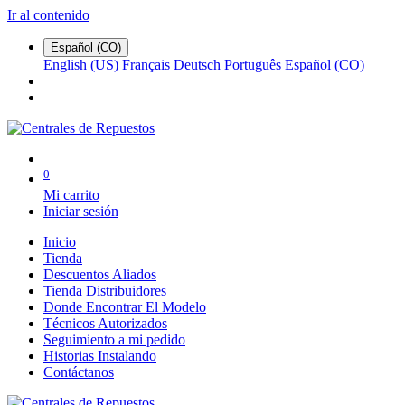
Ir al contenido
Español (CO)
English (US)
Français
Deutsch
Português
Español (CO)
0
Mi carrito
Iniciar sesión
Inicio
Tienda
Descuentos Aliados
Tienda Distribuidores
Donde Encontrar El Modelo
Técnicos Autorizados
Seguimiento a mi pedido
Historias Instalando
Contáctanos