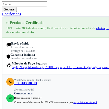
Separar
Contáctanos
✅
Producto Certificado
10 % hasta 30% de descuento, fácil inscribe a tu técnico con el # de
whatsapp 
descuento inmediato
Envío rápido
🚚
Envío el mismo dia
Entrega de 1 a 3 días
Garantía incluida
🛡️
En todos los productos
Métodos de Pago Seguros
💳
PayU, Nequi, MercadoPago, ADDI. Paypal, ZELLE, Contraentrega (Col). tarjetas cr
WhatsApp, rápido, fácil y seguro
📞
+57 3103388303
¿Necesitas ayuda?
Contactarnos
💬
Donde encontrar el modelo?
Cliente nuevo? descuentos de 10% a 70 % contactamos para
mayor información aquí