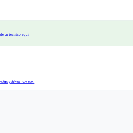
de tu técnico aquí
édito y débito. ver mas.
.