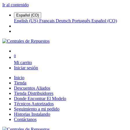
Ir al contenido
Español (CO)
English (US)
Français
Deutsch
Português
Español (CO)
0
Mi carrito
Iniciar sesión
Inicio
Tienda
Descuentos Aliados
Tienda Distribuidores
Donde Encontrar El Modelo
Técnicos Autorizados
Seguimiento a mi pedido
Historias Instalando
Contáctanos