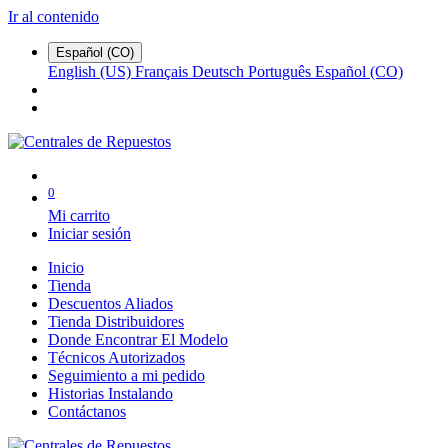
Ir al contenido
Español (CO)
English (US)
Français
Deutsch
Português
Español (CO)
0
Mi carrito
Iniciar sesión
Inicio
Tienda
Descuentos Aliados
Tienda Distribuidores
Donde Encontrar El Modelo
Técnicos Autorizados
Seguimiento a mi pedido
Historias Instalando
Contáctanos