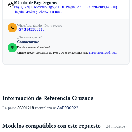
Métodos de Pago Seguros
💳
PayU, Nequi, MercadoPago, ADDI. Paypal, ZELLE, Contraentrega (Col).
tarjetas crédito y débito. ver mas.
.
WhatsApp, rápido, fácil y seguro
📞
+57 3103388303
¿Necesitas ayuda?
Contactarnos
💬
Donde encontrar el modelo?
Cliente nuevo? descuentos de 10% a 70 % contactamos para
mayor información aquí
Información de Referencia Cruzada
AWP930922
La parte
56001218
reemplaza a:
Modelos compatibles con este repuesto
(24 modelos)