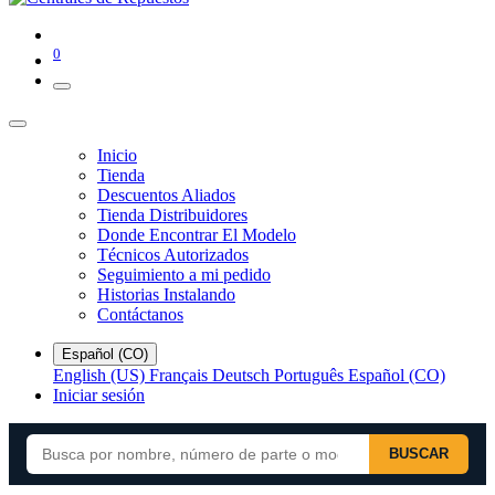
0
Inicio
Tienda
Descuentos Aliados
Tienda Distribuidores
Donde Encontrar El Modelo
Técnicos Autorizados
Seguimiento a mi pedido
Historias Instalando
Contáctanos
Español (CO)
English (US)
Français
Deutsch
Português
Español (CO)
Iniciar sesión
BUSCAR