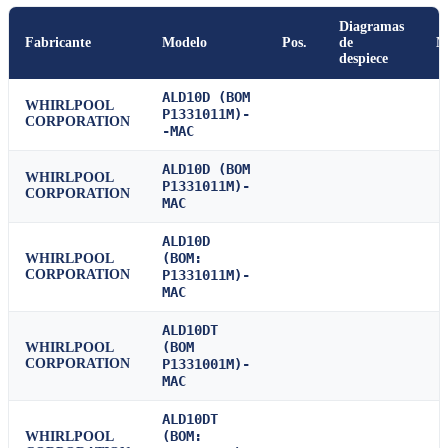
Diagramas
Fabricante
Modelo
Pos.
de
M
despiece
ALD10D (BOM
WHIRLPOOL
P1331011M)-
CORPORATION
-MAC
ALD10D (BOM
WHIRLPOOL
P1331011M)-
CORPORATION
MAC
ALD10D
(BOM:
WHIRLPOOL
CORPORATION
P1331011M)-
MAC
ALD10DT
(BOM
WHIRLPOOL
CORPORATION
P1331001M)-
MAC
ALD10DT
(BOM:
WHIRLPOOL