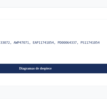
433072, AWP47071, EAP11741054, PD00064337, PS11741054
Diagramas de despiece