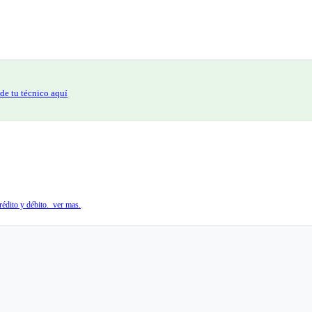
de tu técnico aquí
édito y débito. ver mas.
.