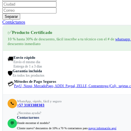
Separar
Contáctanos
✅
Producto Certificado
10 % hasta 30% de descuento, fácil inscribe a tu técnico con el # de
whatsapp 
descuento inmediato
Envío rápido
🚚
Envío el mismo dia
Entrega de 1 a 3 días
Garantía incluida
🛡️
En todos los productos
Métodos de Pago Seguros
💳
PayU, Nequi, MercadoPago, ADDI. Paypal, ZELLE, Contraentrega (Col). tarjetas cr
WhatsApp, rápido, fácil y seguro
📞
+57 3103388303
¿Necesitas ayuda?
Contactarnos
💬
Donde encontrar el modelo?
Cliente nuevo? descuentos de 10% a 70 % contactamos para
mayor información aquí