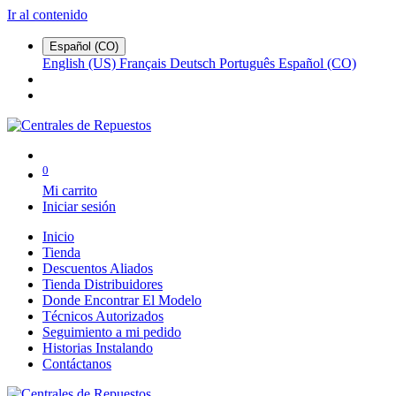
Ir al contenido
Español (CO)
English (US)
Français
Deutsch
Português
Español (CO)
0
Mi carrito
Iniciar sesión
Inicio
Tienda
Descuentos Aliados
Tienda Distribuidores
Donde Encontrar El Modelo
Técnicos Autorizados
Seguimiento a mi pedido
Historias Instalando
Contáctanos