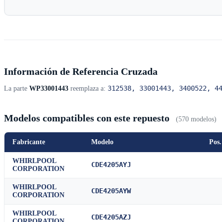
Información de Referencia Cruzada
312538, 33001443, 3400522, 4
La parte
WP33001443
reemplaza a:
Modelos compatibles con este repuesto
(570 modelos)
Fabricante
Modelo
Pos.
WHIRLPOOL
CDE4205AYJ
CORPORATION
WHIRLPOOL
CDE4205AYW
CORPORATION
WHIRLPOOL
CDE4205AZJ
CORPORATION