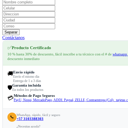
Separar
Contáctanos
✅
Producto Certificado
10 % hasta 30% de descuento, fácil inscribe a tu técnico con el # de
whatsapp 
descuento inmediato
Envío rápido
🚚
Envío el mismo dia
Entrega de 1 a 3 días
Garantía incluida
🛡️
En todos los productos
Métodos de Pago Seguros
💳
PayU, Nequi, MercadoPago, ADDI. Paypal, ZELLE, Contraentrega (Col). tarjetas cr
WhatsApp, rápido, fácil y seguro
📞
+57 3103388303
¿Necesitas ayuda?