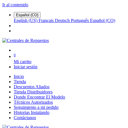
Ir al contenido
Español (CO)
English (US)
Français
Deutsch
Português
Español (CO)
0
Mi carrito
Iniciar sesión
Inicio
Tienda
Descuentos Aliados
Tienda Distribuidores
Donde Encontrar El Modelo
Técnicos Autorizados
Seguimiento a mi pedido
Historias Instalando
Contáctanos