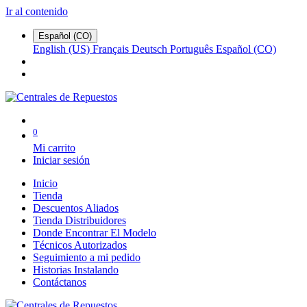
Ir al contenido
Español (CO)
English (US)
Français
Deutsch
Português
Español (CO)
0
Mi carrito
Iniciar sesión
Inicio
Tienda
Descuentos Aliados
Tienda Distribuidores
Donde Encontrar El Modelo
Técnicos Autorizados
Seguimiento a mi pedido
Historias Instalando
Contáctanos