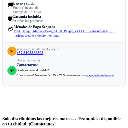
Envío rápido
🚚
Envío el mismo dia
Entrega de 1 a 3 días
Garantía incluida
🛡️
En todos los productos
Métodos de Pago Seguros
💳
PayU, Nequi, MercadoPago, ADDI. Paypal, ZELLE, Contraentrega (Col).
tarjetas crédito y débito. ver mas.
.
WhatsApp, rápido, fácil y seguro
📞
+57 3103388303
¿Necesitas ayuda?
Contactarnos
💬
Donde encontrar el modelo?
Cliente nuevo? descuentos de 10% a 70 % contactamos para
mayor información aquí
Solo distribuimos las mejores marcas - Franquicia disponible
en tu ciudad. ¡Contáctanos!