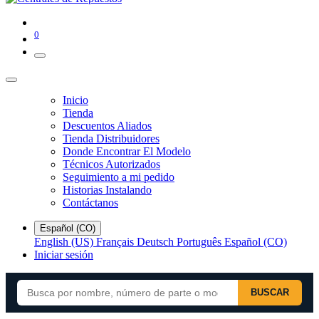
0
Inicio
Tienda
Descuentos Aliados
Tienda Distribuidores
Donde Encontrar El Modelo
Técnicos Autorizados
Seguimiento a mi pedido
Historias Instalando
Contáctanos
Español (CO)
English (US)
Français
Deutsch
Português
Español (CO)
Iniciar sesión
BUSCAR