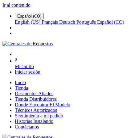
Ir al contenido
Español (CO)
English (US)
Français
Deutsch
Português
Español (CO)
0
Mi carrito
Iniciar sesión
Inicio
Tienda
Descuentos Aliados
Tienda Distribuidores
Donde Encontrar El Modelo
Técnicos Autorizados
Seguimiento a mi pedido
Historias Instalando
Contáctanos