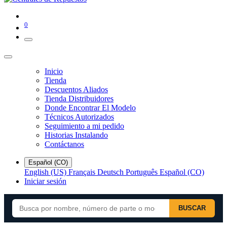
0
Inicio
Tienda
Descuentos Aliados
Tienda Distribuidores
Donde Encontrar El Modelo
Técnicos Autorizados
Seguimiento a mi pedido
Historias Instalando
Contáctanos
Español (CO)
English (US)
Français
Deutsch
Português
Español (CO)
Iniciar sesión
BUSCAR