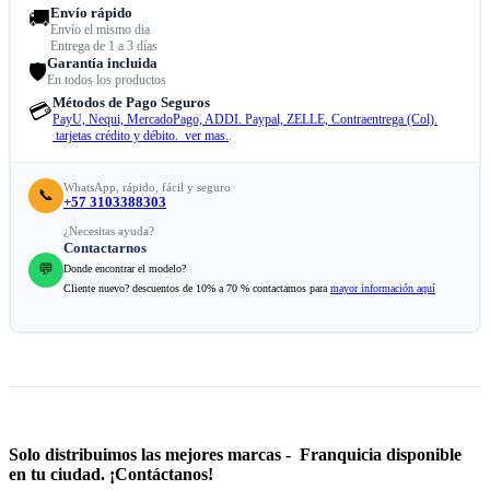
Envío rápido
🚚
Envío el mismo dia
Entrega de 1 a 3 días
Garantía incluida
🛡️
En todos los productos
Métodos de Pago Seguros
💳
PayU, Nequi, MercadoPago, ADDI. Paypal, ZELLE, Contraentrega (Col).
tarjetas crédito y débito. ver mas.
.
WhatsApp, rápido, fácil y seguro
📞
+57 3103388303
¿Necesitas ayuda?
Contactarnos
💬
Donde encontrar el modelo?
Cliente nuevo? descuentos de 10% a 70 % contactamos para
mayor información aquí
Solo distribuimos las mejores marcas - Franquicia disponible
en tu ciudad. ¡Contáctanos!