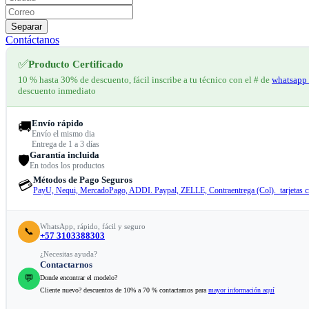
Separar
Contáctanos
✅
Producto Certificado
10 % hasta 30% de descuento, fácil inscribe a tu técnico con el # de
whatsapp 
descuento inmediato
Envío rápido
🚚
Envío el mismo dia
Entrega de 1 a 3 días
Garantía incluida
🛡️
En todos los productos
Métodos de Pago Seguros
💳
PayU, Nequi, MercadoPago, ADDI. Paypal, ZELLE, Contraentrega (Col). tarjetas cr
WhatsApp, rápido, fácil y seguro
📞
+57 3103388303
¿Necesitas ayuda?
Contactarnos
💬
Donde encontrar el modelo?
Cliente nuevo? descuentos de 10% a 70 % contactamos para
mayor información aquí