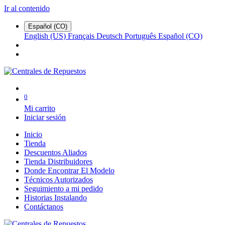
Ir al contenido
Español (CO)
English (US)
Français
Deutsch
Português
Español (CO)
0
Mi carrito
Iniciar sesión
Inicio
Tienda
Descuentos Aliados
Tienda Distribuidores
Donde Encontrar El Modelo
Técnicos Autorizados
Seguimiento a mi pedido
Historias Instalando
Contáctanos