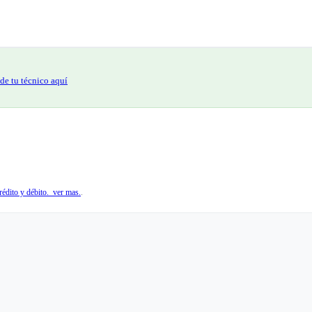
de tu técnico aquí
édito y débito. ver mas.
.