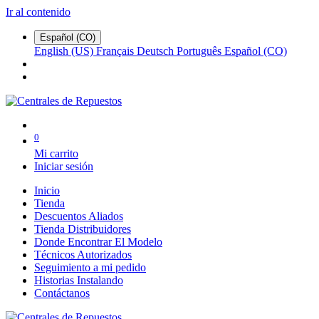
Ir al contenido
Español (CO)
English (US)
Français
Deutsch
Português
Español (CO)
0
Mi carrito
Iniciar sesión
Inicio
Tienda
Descuentos Aliados
Tienda Distribuidores
Donde Encontrar El Modelo
Técnicos Autorizados
Seguimiento a mi pedido
Historias Instalando
Contáctanos