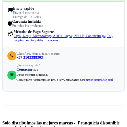
Envío rápido
🚚
Envío el mismo dia
Entrega de 1 a 3 días
Garantía incluida
🛡️
En todos los productos
Métodos de Pago Seguros
💳
PayU, Nequi, MercadoPago, ADDI. Paypal, ZELLE, Contraentrega (Col).
tarjetas crédito y débito. ver mas.
.
WhatsApp, rápido, fácil y seguro
📞
+57 3103388303
¿Necesitas ayuda?
Contactarnos
💬
Donde encontrar el modelo?
Cliente nuevo? descuentos de 10% a 70 % contactamos para
mayor información aquí
Solo distribuimos las mejores marcas - Franquicia disponible