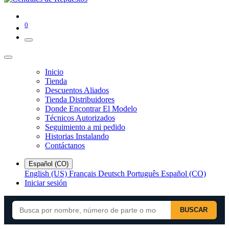
0
Inicio
Tienda
Descuentos Aliados
Tienda Distribuidores
Donde Encontrar El Modelo
Técnicos Autorizados
Seguimiento a mi pedido
Historias Instalando
Contáctanos
Español (CO)
English (US)
Français
Deutsch
Português
Español (CO)
Iniciar sesión
BUSCAR